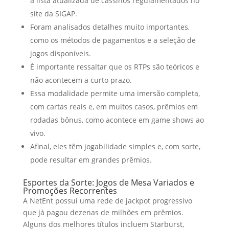
a lista atualizada de cassinos regulamentados no
site da SIGAP.
Foram analisados detalhes muito importantes,
como os métodos de pagamentos e a seleção de
jogos disponíveis.
É importante ressaltar que os RTPs são teóricos e
não acontecem a curto prazo.
Essa modalidade permite uma imersão completa,
com cartas reais e, em muitos casos, prêmios em
rodadas bônus, como acontece em game shows ao
vivo.
Afinal, eles têm jogabilidade simples e, com sorte,
pode resultar em grandes prêmios.
Esportes da Sorte: Jogos de Mesa Variados e
Promoções Recorrentes
A NetEnt possui uma rede de jackpot progressivo
que já pagou dezenas de milhões em prêmios.
Alguns dos melhores títulos incluem Starburst,