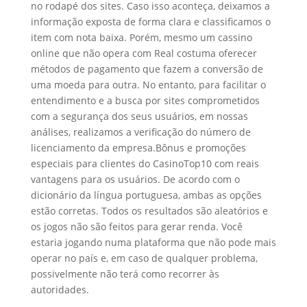
no rodapé dos sites. Caso isso aconteça, deixamos a
informação exposta de forma clara e classificamos o
item com nota baixa. Porém, mesmo um cassino
online que não opera com Real costuma oferecer
métodos de pagamento que fazem a conversão de
uma moeda para outra. No entanto, para facilitar o
entendimento e a busca por sites comprometidos
com a segurança dos seus usuários, em nossas
análises, realizamos a verificação do número de
licenciamento da empresa.Bônus e promoções
especiais para clientes do CasinoTop10 com reais
vantagens para os usuários. De acordo com o
dicionário da língua portuguesa, ambas as opções
estão corretas. Todos os resultados são aleatórios e
os jogos não são feitos para gerar renda. Você
estaria jogando numa plataforma que não pode mais
operar no país e, em caso de qualquer problema,
possivelmente não terá como recorrer às
autoridades.