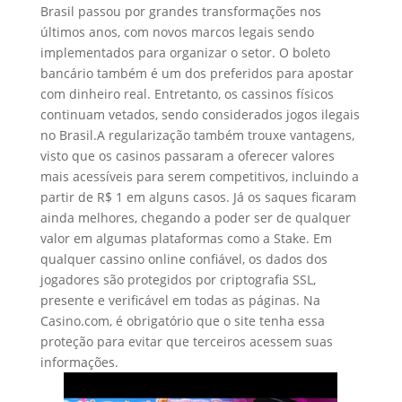
Brasil passou por grandes transformações nos
últimos anos, com novos marcos legais sendo
implementados para organizar o setor. O boleto
bancário também é um dos preferidos para apostar
com dinheiro real. Entretanto, os cassinos físicos
continuam vetados, sendo considerados jogos ilegais
no Brasil.A regularização também trouxe vantagens,
visto que os casinos passaram a oferecer valores
mais acessíveis para serem competitivos, incluindo a
partir de R$ 1 em alguns casos. Já os saques ficaram
ainda melhores, chegando a poder ser de qualquer
valor em algumas plataformas como a Stake. Em
qualquer cassino online confiável, os dados dos
jogadores são protegidos por criptografia SSL,
presente e verificável em todas as páginas. Na
Casino.com, é obrigatório que o site tenha essa
proteção para evitar que terceiros acessem suas
informações.