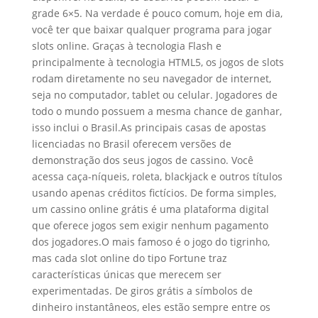
grade 6×5. Na verdade é pouco comum, hoje em dia,
você ter que baixar qualquer programa para jogar
slots online. Graças à tecnologia Flash e
principalmente à tecnologia HTML5, os jogos de slots
rodam diretamente no seu navegador de internet,
seja no computador, tablet ou celular. Jogadores de
todo o mundo possuem a mesma chance de ganhar,
isso inclui o Brasil.As principais casas de apostas
licenciadas no Brasil oferecem versões de
demonstração dos seus jogos de cassino. Você
acessa caça-níqueis, roleta, blackjack e outros títulos
usando apenas créditos fictícios. De forma simples,
um cassino online grátis é uma plataforma digital
que oferece jogos sem exigir nenhum pagamento
dos jogadores.O mais famoso é o jogo do tigrinho,
mas cada slot online do tipo Fortune traz
características únicas que merecem ser
experimentadas. De giros grátis a símbolos de
dinheiro instantâneos, eles estão sempre entre os