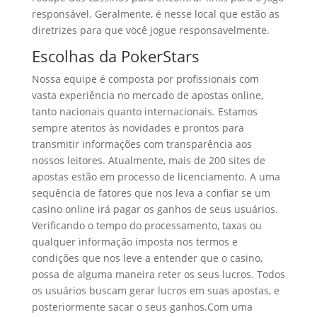
responsável. Geralmente, é nesse local que estão as
diretrizes para que você jogue responsavelmente.
Escolhas da PokerStars
Nossa equipe é composta por profissionais com
vasta experiência no mercado de apostas online,
tanto nacionais quanto internacionais. Estamos
sempre atentos às novidades e prontos para
transmitir informações com transparência aos
nossos leitores. Atualmente, mais de 200 sites de
apostas estão em processo de licenciamento. A uma
sequência de fatores que nos leva a confiar se um
casino online irá pagar os ganhos de seus usuários.
Verificando o tempo do processamento, taxas ou
qualquer informação imposta nos termos e
condições que nos leve a entender que o casino,
possa de alguma maneira reter os seus lucros. Todos
os usuários buscam gerar lucros em suas apostas, e
posteriormente sacar o seus ganhos.Com uma