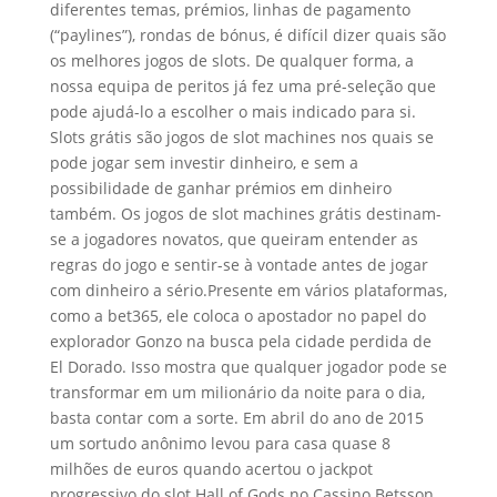
diferentes temas, prémios, linhas de pagamento
(“paylines”), rondas de bónus, é difícil dizer quais são
os melhores jogos de slots. De qualquer forma, a
nossa equipa de peritos já fez uma pré-seleção que
pode ajudá-lo a escolher o mais indicado para si.
Slots grátis são jogos de slot machines nos quais se
pode jogar sem investir dinheiro, e sem a
possibilidade de ganhar prémios em dinheiro
também. Os jogos de slot machines grátis destinam-
se a jogadores novatos, que queiram entender as
regras do jogo e sentir-se à vontade antes de jogar
com dinheiro a sério.Presente em vários plataformas,
como a bet365, ele coloca o apostador no papel do
explorador Gonzo na busca pela cidade perdida de
El Dorado. Isso mostra que qualquer jogador pode se
transformar em um milionário da noite para o dia,
basta contar com a sorte. Em abril do ano de 2015
um sortudo anônimo levou para casa quase 8
milhões de euros quando acertou o jackpot
progressivo do slot Hall of Gods no Cassino Betsson.