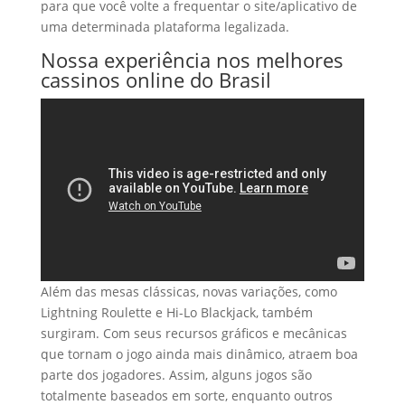
para que você volte a frequentar o site/aplicativo de
uma determinada plataforma legalizada.
Nossa experiência nos melhores
cassinos online do Brasil
Além das mesas clássicas, novas variações, como
Lightning Roulette e Hi-Lo Blackjack, também
surgiram. Com seus recursos gráficos e mecânicas
que tornam o jogo ainda mais dinâmico, atraem boa
parte dos jogadores. Assim, alguns jogos são
totalmente baseados em sorte, enquanto outros