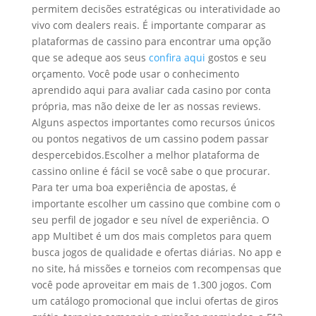
permitem decisões estratégicas ou interatividade ao
vivo com dealers reais. É importante comparar as
plataformas de cassino para encontrar uma opção
que se adeque aos seus
confira aqui
gostos e seu
orçamento. Você pode usar o conhecimento
aprendido aqui para avaliar cada casino por conta
própria, mas não deixe de ler as nossas reviews.
Alguns aspectos importantes como recursos únicos
ou pontos negativos de um cassino podem passar
despercebidos.Escolher a melhor plataforma de
cassino online é fácil se você sabe o que procurar.
Para ter uma boa experiência de apostas, é
importante escolher um cassino que combine com o
seu perfil de jogador e seu nível de experiência. O
app Multibet é um dos mais completos para quem
busca jogos de qualidade e ofertas diárias. No app e
no site, há missões e torneios com recompensas que
você pode aproveitar em mais de 1.300 jogos. Com
um catálogo promocional que inclui ofertas de giros