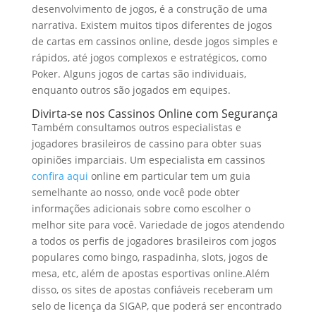
desenvolvimento de jogos, é a construção de uma
narrativa. Existem muitos tipos diferentes de jogos
de cartas em cassinos online, desde jogos simples e
rápidos, até jogos complexos e estratégicos, como
Poker. Alguns jogos de cartas são individuais,
enquanto outros são jogados em equipes.
Divirta-se nos Cassinos Online com Segurança
Também consultamos outros especialistas e
jogadores brasileiros de cassino para obter suas
opiniões imparciais. Um especialista em cassinos
confira aqui
online em particular tem um guia
semelhante ao nosso, onde você pode obter
informações adicionais sobre como escolher o
melhor site para você. Variedade de jogos atendendo
a todos os perfis de jogadores brasileiros com jogos
populares como bingo, raspadinha, slots, jogos de
mesa, etc, além de apostas esportivas online.Além
disso, os sites de apostas confiáveis receberam um
selo de licença da SIGAP, que poderá ser encontrado