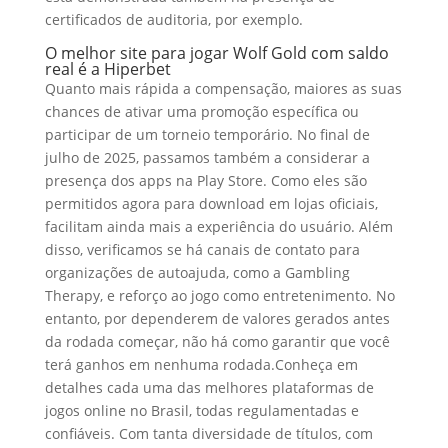
certificados de auditoria, por exemplo.
O melhor site para jogar Wolf Gold com saldo
real é a Hiperbet
Quanto mais rápida a compensação, maiores as suas
chances de ativar uma promoção específica ou
participar de um torneio temporário. No final de
julho de 2025, passamos também a considerar a
presença dos apps na Play Store. Como eles são
permitidos agora para download em lojas oficiais,
facilitam ainda mais a experiência do usuário. Além
disso, verificamos se há canais de contato para
organizações de autoajuda, como a Gambling
Therapy, e reforço ao jogo como entretenimento. No
entanto, por dependerem de valores gerados antes
da rodada começar, não há como garantir que você
terá ganhos em nenhuma rodada.Conheça em
detalhes cada uma das melhores plataformas de
jogos online no Brasil, todas regulamentadas e
confiáveis. Com tanta diversidade de títulos, com