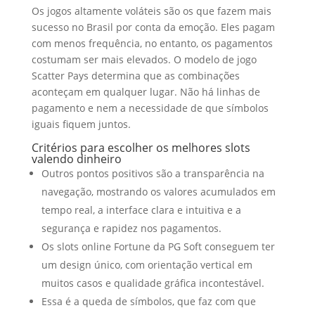
Os jogos altamente voláteis são os que fazem mais
sucesso no Brasil por conta da emoção. Eles pagam
com menos frequência, no entanto, os pagamentos
costumam ser mais elevados. O modelo de jogo
Scatter Pays determina que as combinações
aconteçam em qualquer lugar. Não há linhas de
pagamento e nem a necessidade de que símbolos
iguais fiquem juntos.
Critérios para escolher os melhores slots
valendo dinheiro
Outros pontos positivos são a transparência na
navegação, mostrando os valores acumulados em
tempo real, a interface clara e intuitiva e a
segurança e rapidez nos pagamentos.
Os slots online Fortune da PG Soft conseguem ter
um design único, com orientação vertical em
muitos casos e qualidade gráfica incontestável.
Essa é a queda de símbolos, que faz com que