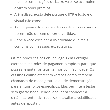
mesmo combinações de baixo valor se acumulem
e virem bons prêmios.
Além disso, gosto dele porque o RTP é justo e o
visual não cansa.
As máquinas de slots são fáceis de serem usadas,
porém, não deixam de ser divertidas.
Cabe a você escolher a volatilidade que mais
combina com as suas expectativas.
Os melhores casinos online legais em Portugal
oferecem métodos de pagamento rápidos para que
possas levantar os teus ganhos com facilidade. Os
cassinos online oferecem versões demo, também
chamadas de modo gratuito ou de demonstração,
para alguns jogos específicos. Elas permitem testar
sem gastar nada, sendo ideal para conhecer a
dinâmica, entender recursos e avaliar a volatilidade
antes de apostar.