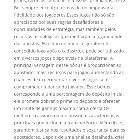
grátis, torneios semanais e missões premiadas, a F12
Bet sempre encontra formas de recompensar a
fidelidade dos jogadores.Esses jogos não só são
apreciados por suas regras desafiadoras e
oportunidades de estratégia, mas também pelos
recursos tecnológicos que melhoram a jogabilidade
das apostas. Este tipo de bônus é geralmente
concedido logo após o cadastro, e pode ser utilizado
em diversos jogos disponíveis na plataforma. A
principal vantagem desse bônus é proporcionar ao
apostador mais recursos para jogar, aumentando as
chances de experimentar diversos jogos sem
comprometer a banca do jogador. Esse bônus
corresponde a uma porcentagem do depósito inicial,
ele promete dobrar o primeiro depósito e oferecer
um limite de ganhos máximo com a oferta.Os
melhores cassinos online possuem características
principais que incluem a transparência. Além disso,
garantem justiça nos resultados e segurança para os
apostadores. Depois de uma análise detalhada, criei