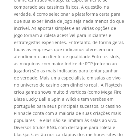
comparado aos cassinos físicos. A questão, na
verdade, é como selecionar a plataforma certa para
que sua experiência de jogo seja nada menos do que
incrível. As apostas simples e as várias opções de
jogo tornam a roleta acessível para iniciantes e
estrategistas experientes. Entretanto, de forma geral,
todas as empresas que indicamos oferecem um
atendimento ao cliente de qualidade.Entre os slots,
as máquinas com maior índice de RTP (retorno ao
jogador) são as mais indicadas para tentar ganhar
de verdade. Mais uma especialista em salas ao vivo
no universo de casino com dinheiro real . A Playtech
criou game shows muito divertidos (como Mega Fire
Blaze Lucky Ball e Spin a Wild) e tem versões em
português para seus principais sucessos. O cassino
Pinnacle conta com a maioria de suas criações mais
populares – e elas não se limitam às salas ao vivo.
Diversos títulos RNG, com destaque para roleta e
blackjack, estão nos cardápios dos melhores sites do