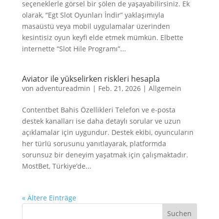
seçeneklerle görsel bir şölen de yaşayabilirsiniz. Ek
olarak, “Egt Slot Oyunları İndir” yaklaşımıyla
masaüstü veya mobil uygulamalar üzerinden
kesintisiz oyun keyfi elde etmek mümkün. Elbette
internette “Slot Hile Programı”...
Aviator ile yükselirken riskleri hesapla
von
adventureadmin
|
Feb. 21, 2026
|
Allgemein
Contentbet Bahis Özellikleri Telefon ve e-posta
destek kanalları ise daha detaylı sorular ve uzun
açıklamalar için uygundur. Destek ekibi, oyuncuların
her türlü sorusunu yanıtlayarak, platformda
sorunsuz bir deneyim yaşatmak için çalışmaktadır.
MostBet, Türkiye’de...
« Ältere Einträge