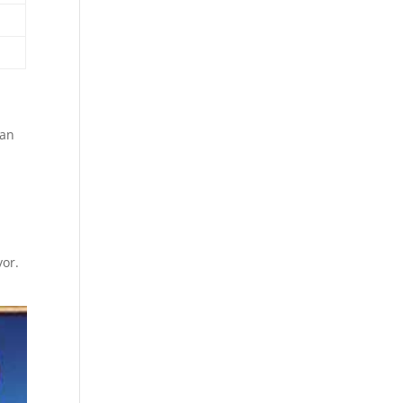
 an
yor.