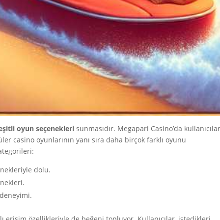
eşitli oyun seçenekleri
sunmasıdır. Megapari Casino’da kullanıcılar
püler casino oyunlarının yanı sıra daha birçok farklı oyunu
tegorileri:
enekleriyle dolu.
enekleri.
 deneyimi.
 erişim özellikleriyle de beğeni topluyor. Kullanıcılar, istedikleri