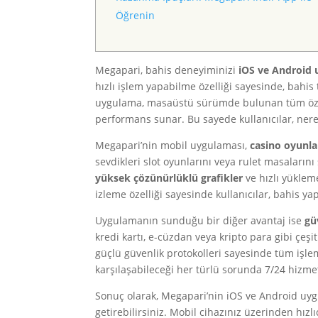
Öğrenin
Megapari, bahis deneyiminizi
iOS ve Android 
hızlı işlem yapabilme özelliği sayesinde, bahis 
uygulama, masaüstü sürümde bulunan tüm özelli
performans sunar. Bu sayede kullanıcılar, nered
Megapari’nin mobil uygulaması,
casino oyunla
sevdikleri slot oyunlarını veya rulet masaları
yüksek çözünürlüklü grafikler
ve hızlı yüklem
izleme özelliği sayesinde kullanıcılar, bahis yap
Uygulamanın sunduğu bir diğer avantaj ise
gü
kredi kartı, e-cüzdan veya kripto para gibi çeşi
güçlü güvenlik protokolleri sayesinde tüm işlemle
karşılaşabileceği her türlü sorunda 7/24 hizme
Sonuç olarak, Megapari’nin iOS ve Android uygul
getirebilirsiniz. Mobil cihazınız üzerinden hızlı