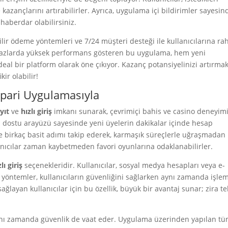
 kazançlarını artırabilirler. Ayrıca, uygulama içi bildirimler sayesin
aberdar olabilirsiniz.
r ödeme yöntemleri ve 7/24 müşteri desteği ile kullanıcılarına ra
ihazlarda yüksek performans gösteren bu uygulama, hem yeni
al bir platform olarak öne çıkıyor. Kazanç potansiyelinizi artırmak
ir olabilir!
gapari Uygulamasıyla
yıt
ve
hızlı giriş
imkanı sunarak, çevrimiçi bahis ve casino deneyim
cı dostu arayüzü sayesinde yeni üyelerin dakikalar içinde hesap
ce birkaç basit adımı takip ederek, karmaşık süreçlerle uğraşmadan
llanıcılar zaman kaybetmeden favori oyunlarına odaklanabilirler.
zlı giriş
seçenekleridir. Kullanıcılar, sosyal medya hesapları veya e-
Bu yöntemler, kullanıcıların güvenliğini sağlarken aynı zamanda işlem
ağlayan kullanıcılar için bu özellik, büyük bir avantaj sunar; zira te
aynı zamanda güvenlik de vaat eder. Uygulama üzerinden yapılan t