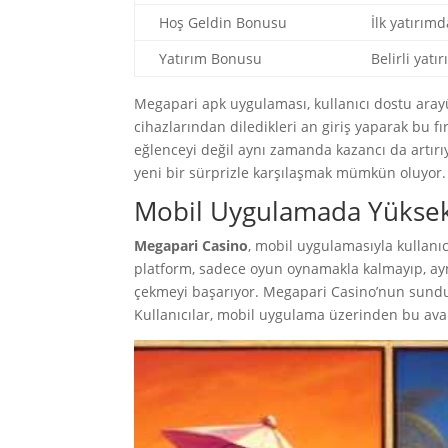
Hoş Geldin Bonusu
İlk yatırım
Yatırım Bonusu
Belirli yat
Megapari apk uygulaması, kullanıcı dostu arayüzü
cihazlarından diledikleri an giriş yaparak bu fı
eğlenceyi değil aynı zamanda kazancı da artırıy
yeni bir sürprizle karşılaşmak mümkün oluyor.
Mobil Uygulamada Yüksek 
Megapari Casino
, mobil uygulamasıyla kullan
platform, sadece oyun oynamakla kalmayıp, aynı
çekmeyi başarıyor. Megapari Casino’nun sunduğu
Kullanıcılar, mobil uygulama üzerinden bu avan