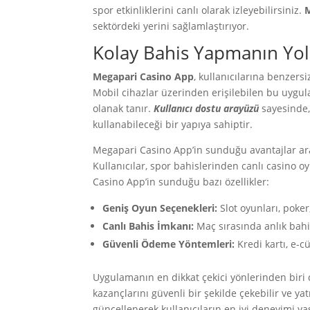
spor etkinliklerini canlı olarak izleyebilirsiniz.
sektördeki yerini sağlamlaştırıyor.
Kolay Bahis Yapmanın Yol
Megapari Casino App
, kullanıcılarına benzers
Mobil cihazlar üzerinden erişilebilen bu uygul
olanak tanır.
Kullanıcı dostu arayüzü
sayesinde,
kullanabileceği bir yapıya sahiptir.
Megapari Casino App’in sunduğu avantajlar a
Kullanıcılar, spor bahislerinden canlı casino o
Casino App’in sunduğu bazı özellikler:
Geniş Oyun Seçenekleri:
Slot oyunları, poker
Canlı Bahis İmkanı:
Maç sırasında anlık bahi
Güvenli Ödeme Yöntemleri:
Kredi kartı, e-c
Uygulamanın en dikkat çekici yönlerinden biri
kazançlarını güvenli bir şekilde çekebilir ve ya
güncellenerek kullanıcıların en iyi deneyimi ya