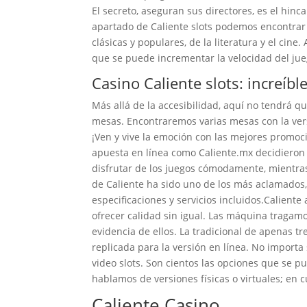
El secreto, aseguran sus directores, es el hinc
apartado de Caliente slots podemos encontrar
clásicas y populares, de la literatura y el cin
que se puede incrementar la velocidad del jue
Casino Caliente slots: increíbl
Más allá de la accesibilidad, aquí no tendrá 
mesas. Encontraremos varias mesas con la versi
¡Ven y vive la emoción con las mejores promoci
apuesta en línea como Caliente.mx decidieron i
disfrutar de los juegos cómodamente, mientras 
de Caliente ha sido uno de los más aclamados,
especificaciones y servicios incluidos.Calien
ofrecer calidad sin igual. Las máquina tragamo
evidencia de ellos. La tradicional de apenas t
replicada para la versión en línea. No importa 
video slots. Son cientos las opciones que se p
hablamos de versiones físicas o virtuales; en c
Caliente Casino