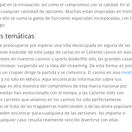
apié en la innovación, así como el compromiso con la calidad. En el
 cualquier cantidad de opciones. Muchas están inspiradas en histo
e. A ello se suma la gama de funciones especiales incorporadas, con 
go.
es temáticas
que preocuparse por esperar una silla desocupada en alguna de las
ón estándar de este juego de cartas en el Caliente casino en vivo
ones en nuestros casinos y sports books!Por ello, las grandes casa
nnovar, surgiendo así la idea del streaming. De esta forma, es pos
un crupier dirige la partida y se comunica. El casino en vivo
mexl
 y no solo en México. Aquí encontrarás información sobre sus
te app es otra muestra del compromiso de esta marca nacional por
nedas han evolucionado con el tiempo, y las Caliente slots son
res carretes que veíamos en los casinos ha sido perfectamente
si se trata de las tragaperras tradicionales o de las ahora populare
ueden encontrar para cualquiera de las versiones. No importa si
ualquier caso, resulta realmente sencillo divertirse con ellas.