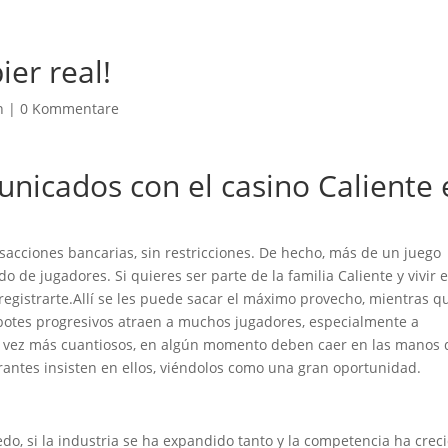
ier real!
n
|
0 Kommentare
nicados con el casino Caliente 
nsacciones bancarias, sin restricciones. De hecho, más de un juego
 de jugadores. Si quieres ser parte de la familia Caliente y vivir 
registrarte.Allí se les puede sacar el máximo provecho, mientras q
 botes progresivos atraen a muchos jugadores, especialmente a
a vez más cuantiosos, en algún momento deben caer en las manos 
antes insisten en ellos, viéndolos como una gran oportunidad.
, si la industria se ha expandido tanto y la competencia ha creci