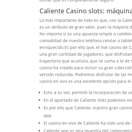
Caliente Casino slots: máquina
Lo más importante de todo es que, con la Calien
es un atributo de gran valor, pues la mayoría 
No importa si es una apuesta simple o combina
comodidad de nuestro teléfono celular o tablet
enriquecido.Es por ello que, el live casino de 
una gran cantidad de jugadores, que disfrutan 
trayectoria que acumula, que se suma a la de su
casino ha creado para incluir su gran colecci
versión reducida. Podremos disfrutar de las me
casino en vivo es una excelente opción para el
Esto, a su vez, permite la incorporación de
En el apartado de Caliente slots podemos en
Es por ello que Caliente, nuestro gran casin
app.
El casino en vivo de Caliente ha sido uno de
Caliente app es otra muestra del compromiso