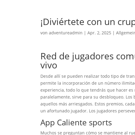
¡Diviértete con un crup
von
adventureadmin
|
Apr. 2, 2025
|
Allgemei
Red de jugadores comu
vivo
Desde allí se pueden realizar todo tipo de tra
permite la incorporación de un número ilimitado
experiencia, todo lo que tendrás que hacer es 
paralelamente, sirve para su desbloqueo. Los
aquellos más arriesgados. Estos premios, cad
un afortunado jugador. Los jugadores persever
App Caliente sports
Muchos se preguntan cómo se mantiene al ruedo