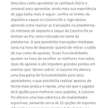
Descubra como aproveitar os cashback diário e
semanal para aproveitar ainda mais sua experiência
de jogo.Saiba mais.A seguir, confira os limites de
depósito e saque no Cassino Pix e, logo abaixo,
aprenda como realizar as transações na plataforma.
Os métodos de depósito e saque do Cassino Pix se
limitam ao Pix, como indicado no nome da
plataforma. O que possibilita transações imediatas
tanto na hora de depositar quanto de retirar o saldo
de sua conta de apostas. Essas funcionalidades
ajudam na hora de escolher os melhores mercados,
tipos de apostas e até impedem grandes perdas em
eventos que “deram zebra”. A Cassino Pix oferece
uma boa gama de funcionalidades para seus
apostadores, o que possibilita realizar apostas de
forma mais prática e rápida, uma vez que o jogador
terá opções para melhorar seus palpites. A Cassino
Pix oferece uma boa cobertura de modalidades
esportivas, somando cerca de 25 opções de esportes