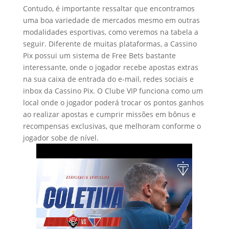
Contudo, é importante ressaltar que encontramos
uma boa variedade de mercados mesmo em outras
modalidades esportivas, como veremos na tabela a
seguir. Diferente de muitas plataformas, a Cassino
Pix possui um sistema de Free Bets bastante
interessante, onde o jogador recebe apostas extras
na sua caixa de entrada do e-mail, redes sociais e
inbox da Cassino Pix. O Clube VIP funciona como um
local onde o jogador poderá trocar os pontos ganhos
ao realizar apostas e cumprir missões em bônus e
recompensas exclusivas, que melhoram conforme o
jogador sobe de nível.