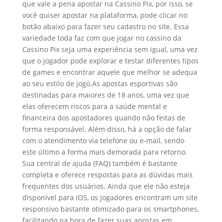
que vale a pena apostar na Cassino Pix, por isso, se
você quiser apostar na plataforma, pode clicar no
botão abaixo para fazer seu cadastro no site. Essa
variedade toda faz com que jogar no cassino da
Cassino Pix seja uma experiência sem igual, uma vez
que o jogador pode explorar e testar diferentes tipos
de games e encontrar aquele que melhor se adequa
ao seu estilo de jogo.As apostas esportivas são
destinadas para maiores de 18 anos, uma vez que
elas oferecem riscos para a saúde mental e
financeira dos apostadores quando não feitas de
forma responsável. Além disso, há a opção de falar
com o atendimento via telefone ou e-mail, sendo
este último a forma mais demorada para retorno.
Sua central de ajuda (FAQ) também é bastante
completa e oferece respostas para as dúvidas mais
frequentes dos usuários. Ainda que ele não esteja
disponível para iOS, os jogadores encontram um site
responsivo bastante otimizado para os smartphones,
facilitando na hora de fazer suas apostas em