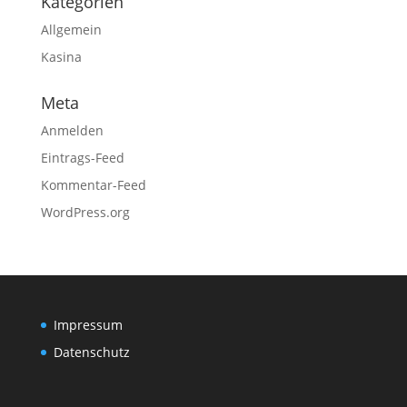
Kategorien
Allgemein
Kasina
Meta
Anmelden
Eintrags-Feed
Kommentar-Feed
WordPress.org
Impressum
Datenschutz