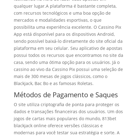
qualquer lugar.A plataforma é bastante completa,
com recursos tecnológicos e uma boa opção de
mercados e modalidades esportivas, o que
possibilita uma experiência excelente. O Cassino Pix
App está disponível para os dispositivos Android,
sendo possível baixá-lo diretamente do site oficial da
plataforma em seu celular. Seu aplicativo de apostas
possui todos os recursos que encontramos no site da
casa, sendo uma ótima opção para os usuários. Já o
cassino ao vivo da Cassino Pix possui uma seleção de
mais de 300 mesas de jogos clássicos, como o
Blackjack, Bac Bo e as famosas Roletas.
Métodos de Pagamento e Saques
O site utiliza criptografia de ponta para proteger os
dados e transações financeiras dos usuários. Um dos
jogos de cartas mais populares do mundo, 813bet
blackjack online oferece versões clássicas e
modernas para você testar sua estratégia e sorte. A