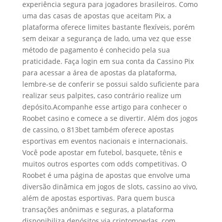
experiência segura para jogadores brasileiros. Como
uma das casas de apostas que aceitam Pix, a
plataforma oferece limites bastante flexíveis, porém
sem deixar a segurança de lado, uma vez que esse
método de pagamento é conhecido pela sua
praticidade. Faça login em sua conta da Cassino Pix
para acessar a área de apostas da plataforma,
lembre-se de conferir se possui saldo suficiente para
realizar seus palpites, caso contrário realize um
depósito.Acompanhe esse artigo para conhecer o
Roobet casino e comece a se divertir. Além dos jogos
de cassino, o 813bet também oferece apostas
esportivas em eventos nacionais e internacionais.
Você pode apostar em futebol, basquete, tênis e
muitos outros esportes com odds competitivas. O
Roobet é uma página de apostas que envolve uma
diversão dinâmica em jogos de slots, cassino ao vivo,
além de apostas esportivas. Para quem busca
transações anônimas e seguras, a plataforma
disponibiliza depósitos via criptomoedas, com