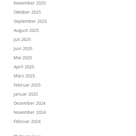
November 2025
Oktober 2025
September 2025
August 2025
Juli 2025
Juni 2025
Mai 2025
April 2025
März 2025
Februar 2025
Januar 2025
Dezember 2024
November 2024
Februar 2024