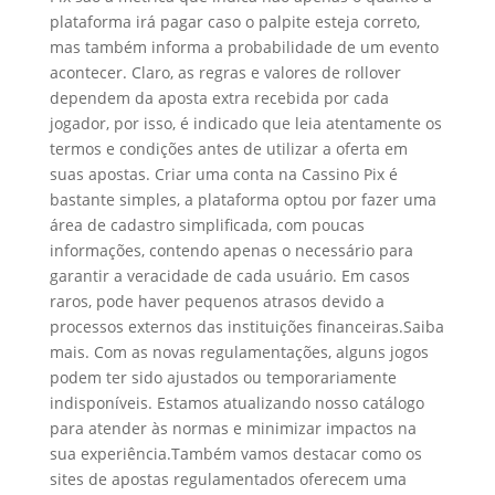
plataforma irá pagar caso o palpite esteja correto,
mas também informa a probabilidade de um evento
acontecer. Claro, as regras e valores de rollover
dependem da aposta extra recebida por cada
jogador, por isso, é indicado que leia atentamente os
termos e condições antes de utilizar a oferta em
suas apostas. Criar uma conta na Cassino Pix é
bastante simples, a plataforma optou por fazer uma
área de cadastro simplificada, com poucas
informações, contendo apenas o necessário para
garantir a veracidade de cada usuário. Em casos
raros, pode haver pequenos atrasos devido a
processos externos das instituições financeiras.Saiba
mais. Com as novas regulamentações, alguns jogos
podem ter sido ajustados ou temporariamente
indisponíveis. Estamos atualizando nosso catálogo
para atender às normas e minimizar impactos na
sua experiência.Também vamos destacar como os
sites de apostas regulamentados oferecem uma