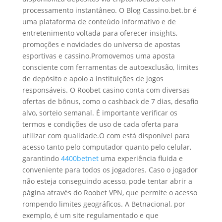
processamento instantâneo. O Blog Cassino.bet.br é
uma plataforma de conteúdo informativo e de
entretenimento voltada para oferecer insights,
promoções e novidades do universo de apostas
esportivas e cassino.Promovemos uma aposta
consciente com ferramentas de autoexclusão, limites
de depósito e apoio a instituições de jogos
responsáveis. O Roobet casino conta com diversas
ofertas de bônus, como o cashback de 7 dias, desafio
alvo, sorteio semanal. É importante verificar os
termos e condições de uso de cada oferta para
utilizar com qualidade.O com está disponível para
acesso tanto pelo computador quanto pelo celular,
garantindo
4400betnet
uma experiência fluida e
conveniente para todos os jogadores. Caso o jogador
não esteja conseguindo acesso, pode tentar abrir a
página através do Roobet VPN, que permite o acesso
rompendo limites geográficos. A Betnacional, por
exemplo, é um site regulamentado e que