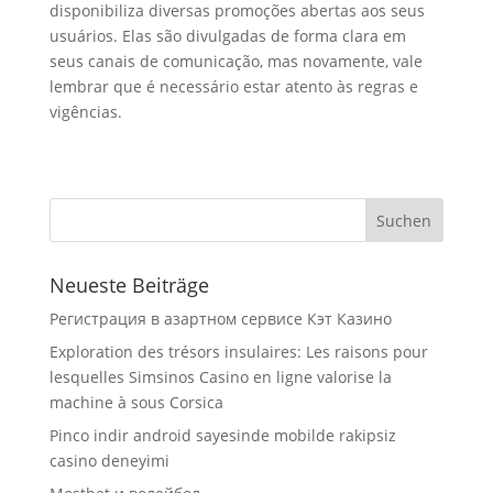
disponibiliza diversas promoções abertas aos seus
usuários. Elas são divulgadas de forma clara em
seus canais de comunicação, mas novamente, vale
lembrar que é necessário estar atento às regras e
vigências.
Neueste Beiträge
Регистрация в азартном сервисе Кэт Казино
Exploration des trésors insulaires: Les raisons pour
lesquelles Simsinos Casino en ligne valorise la
machine à sous Corsica
Pinco indir android sayesinde mobilde rakipsiz
casino deneyimi