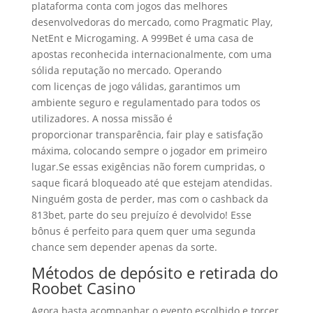
plataforma conta com jogos das melhores
desenvolvedoras do mercado, como Pragmatic Play,
NetEnt e Microgaming. A 999Bet é uma casa de
apostas reconhecida internacionalmente, com uma
sólida reputação no mercado. Operando
com licenças de jogo válidas, garantimos um
ambiente seguro e regulamentado para todos os
utilizadores. A nossa missão é
proporcionar transparência, fair play e satisfação
máxima, colocando sempre o jogador em primeiro
lugar.Se essas exigências não forem cumpridas, o
saque ficará bloqueado até que estejam atendidas.
Ninguém gosta de perder, mas com o cashback da
813bet, parte do seu prejuízo é devolvido! Esse
bônus é perfeito para quem quer uma segunda
chance sem depender apenas da sorte.
Métodos de depósito e retirada do
Roobet Casino
Agora basta acompanhar o evento escolhido e torcer