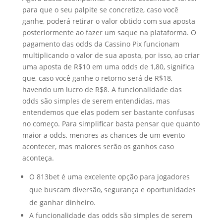
para que o seu palpite se concretize, caso você
ganhe, poderá retirar o valor obtido com sua aposta
posteriormente ao fazer um saque na plataforma. O
pagamento das odds da Cassino Pix funcionam
multiplicando o valor de sua aposta, por isso, ao criar
uma aposta de R$10 em uma odds de 1,80, significa
que, caso você ganhe o retorno será de R$18,
havendo um lucro de R$8. A funcionalidade das
odds são simples de serem entendidas, mas
entendemos que elas podem ser bastante confusas
no começo. Para simplificar basta pensar que quanto
maior a odds, menores as chances de um evento
acontecer, mas maiores serão os ganhos caso
aconteça.
O 813bet é uma excelente opção para jogadores
que buscam diversão, segurança e oportunidades
de ganhar dinheiro.
A funcionalidade das odds são simples de serem