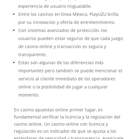
experiencia de usuario inigualable.
Entre los casinos en línea México, PlayUZU brilla
por su innovación y oferta de entretenimiento.
Con sistemas avanzados de protección, los
usuarios pueden estar seguros de que cada juego
de casino online y transacción es segura y
transparente.
Estas son algunas de las diferencias más
importantes pero también se puede mencionar el
servicio al cliente inmediato de los operadores
online o la posibilidad de jugar a cualquier
momento.
En casino apuestas online primer lugar, es
fundamental verificar la licencia y la regulación del
casino online. Un casino online con licencia y
regulación es un indicador de que se ajusta a los
estándares de seguridad y transparencia. Asegúrate