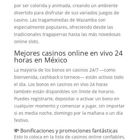
por ser colorida y animada, creando un ambiente
divertido para disfrutar de sus variados juegos de
casino. Las tragamonedas de Wazamba son
especialmente populares, ofreciendo desde las
tradicionales tragaperras hasta las más novedosas
online slots.
Mejores casinos online en vivo 24
horas en México
La mayoría de los bonos en casinos 24/7 —como
bienvenida, cashback o torneos— están activos todo
el día. Los bonos en casinos en vivo 24 horas
también están disponibles sin límite de horario.
Puedes registrarte, depositar o activar un bono en
cualquier momento y comenzar a jugar, sin importar
si es media noche, domingo por la mañana o un día
festivo.
💸 Bonificaciones y promociones fantásticas
Esto lo coloca en la lista de casinos online confiables,