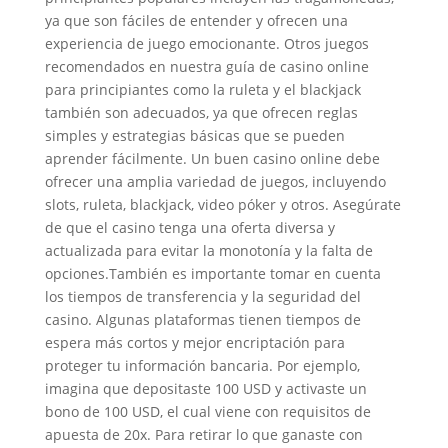
ya que son fáciles de entender y ofrecen una
experiencia de juego emocionante. Otros juegos
recomendados en nuestra guía de casino online
para principiantes como la ruleta y el blackjack
también son adecuados, ya que ofrecen reglas
simples y estrategias básicas que se pueden
aprender fácilmente. Un buen casino online debe
ofrecer una amplia variedad de juegos, incluyendo
slots, ruleta, blackjack, video póker y otros. Asegúrate
de que el casino tenga una oferta diversa y
actualizada para evitar la monotonía y la falta de
opciones.También es importante tomar en cuenta
los tiempos de transferencia y la seguridad del
casino. Algunas plataformas tienen tiempos de
espera más cortos y mejor encriptación para
proteger tu información bancaria. Por ejemplo,
imagina que depositaste 100 USD y activaste un
bono de 100 USD, el cual viene con requisitos de
apuesta de 20x. Para retirar lo que ganaste con