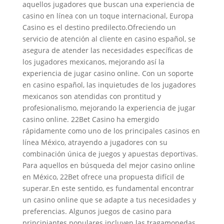
aquellos jugadores que buscan una experiencia de
casino en línea con un toque internacional, Europa
Casino es el destino predilecto.Ofreciendo un
servicio de atención al cliente en casino español, se
asegura de atender las necesidades específicas de
los jugadores mexicanos, mejorando así la
experiencia de jugar casino online. Con un soporte
en casino español, las inquietudes de los jugadores
mexicanos son atendidas con prontitud y
profesionalismo, mejorando la experiencia de jugar
casino online. 22Bet Casino ha emergido
rápidamente como uno de los principales casinos en
línea México, atrayendo a jugadores con su
combinación única de juegos y apuestas deportivas.
Para aquellos en búsqueda del mejor casino online
en México, 22Bet ofrece una propuesta difícil de
superar.En este sentido, es fundamental encontrar
un casino online que se adapte a tus necesidades y
preferencias. Algunos juegos de casino para
principiantes populares incluyen las tragamonedas,