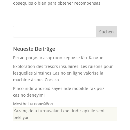
obsequios o bien para obtener recompensas.
Neueste Beiträge
Регистрация в азартном сервисе Кэт Казино
Exploration des trésors insulaires: Les raisons pour
lesquelles Simsinos Casino en ligne valorise la
machine à sous Corsica
Pinco indir android sayesinde mobilde rakipsiz
casino deneyimi
Mostbet и волейбол
Kazanç dolu turnuvalar 1xbet indir apk ile seni
bekliyor