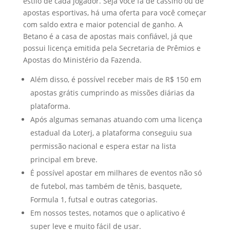
estilo de cada jogador. Seja você fã de cassino ou de
apostas esportivas, há uma oferta para você começar
com saldo extra e maior potencial de ganho. A
Betano é a casa de apostas mais confiável, já que
possui licença emitida pela Secretaria de Prêmios e
Apostas do Ministério da Fazenda.
Além disso, é possível receber mais de R$ 150 em
apostas grátis cumprindo as missões diárias da
plataforma.
Após algumas semanas atuando com uma licença
estadual da Loterj, a plataforma conseguiu sua
permissão nacional e espera estar na lista
principal em breve.
É possível apostar em milhares de eventos não só
de futebol, mas também de tênis, basquete,
Formula 1, futsal e outras categorias.
Em nossos testes, notamos que o aplicativo é
super leve e muito fácil de usar.