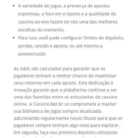
A variedade de jogos, a presença de apostas
esportivas, o foco em e-Sports e a qualidade do
cassino ao vivo fazem do site uma das melhores
escolhas do momento.
Para isso, você pode configurar limites de depósito,
perdas, sessão e aposta, ou até mesmo a
autoexclusão.
As odds são calculadas para garantir que os
jogadores tenham a melhor chance de maximizar
seus retornos em cada aposta. Esta dedicação à
inovação garante que a plataforma continue a ser
uma das favoritas entre os entusiastas de cassino
online. A Cassino.Bet.br se compromete a manter
sua biblioteca de jogos sempre atualizada,
adicionando regularmente novos títulos para que os
jogadores sempre tenham algo novo para explorar.
Em seguida, faça seu primeiro depósito utilizando