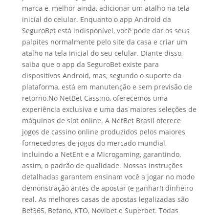
marca e, melhor ainda, adicionar um atalho na tela
inicial do celular. Enquanto o app Android da
SeguroBet está indisponível, você pode dar os seus
palpites normalmente pelo site da casa e criar um
atalho na tela inicial do seu celular. Diante disso,
saiba que o app da SeguroBet existe para
dispositivos Android, mas, segundo o suporte da
plataforma, está em manutenção e sem previsão de
retorno.No NetBet Cassino, oferecemos uma
experiência exclusiva e uma das maiores seleções de
máquinas de slot online. A NetBet Brasil oferece
jogos de cassino online produzidos pelos maiores
fornecedores de jogos do mercado mundial,
incluindo a NetEnt e a Microgaming, garantindo,
assim, o padrão de qualidade. Nossas instruções
detalhadas garantem ensinam você a jogar no modo
demonstração antes de apostar (e ganhar!) dinheiro
real. As melhores casas de apostas legalizadas são
Bet365, Betano, KTO, Novibet e Superbet. Todas