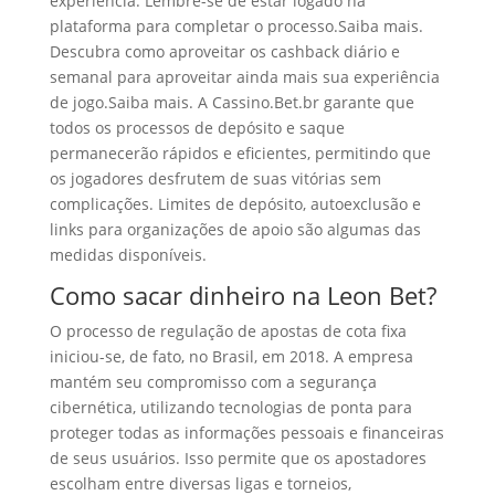
experiência. Lembre-se de estar logado na
plataforma para completar o processo.Saiba mais.
Descubra como aproveitar os cashback diário e
semanal para aproveitar ainda mais sua experiência
de jogo.Saiba mais. A Cassino.Bet.br garante que
todos os processos de depósito e saque
permanecerão rápidos e eficientes, permitindo que
os jogadores desfrutem de suas vitórias sem
complicações. Limites de depósito, autoexclusão e
links para organizações de apoio são algumas das
medidas disponíveis.
Como sacar dinheiro na Leon Bet?
O processo de regulação de apostas de cota fixa
iniciou-se, de fato, no Brasil, em 2018. A empresa
mantém seu compromisso com a segurança
cibernética, utilizando tecnologias de ponta para
proteger todas as informações pessoais e financeiras
de seus usuários. Isso permite que os apostadores
escolham entre diversas ligas e torneios,