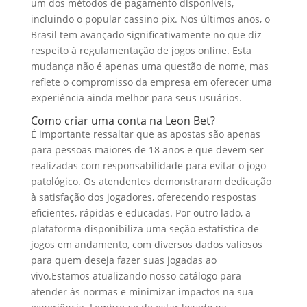
um dos métodos de pagamento disponíveis,
incluindo o popular cassino pix. Nos últimos anos, o
Brasil tem avançado significativamente no que diz
respeito à regulamentação de jogos online. Esta
mudança não é apenas uma questão de nome, mas
reflete o compromisso da empresa em oferecer uma
experiência ainda melhor para seus usuários.
Como criar uma conta na Leon Bet?
É importante ressaltar que as apostas são apenas
para pessoas maiores de 18 anos e que devem ser
realizadas com responsabilidade para evitar o jogo
patológico. Os atendentes demonstraram dedicação
à satisfação dos jogadores, oferecendo respostas
eficientes, rápidas e educadas. Por outro lado, a
plataforma disponibiliza uma seção estatística de
jogos em andamento, com diversos dados valiosos
para quem deseja fazer suas jogadas ao
vivo.Estamos atualizando nosso catálogo para
atender às normas e minimizar impactos na sua