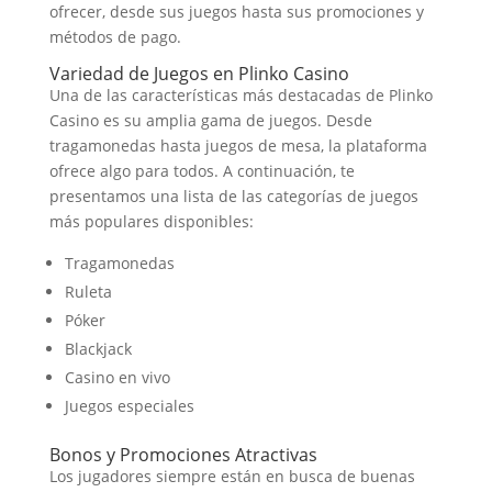
ofrecer, desde sus juegos hasta sus promociones y
métodos de pago.
Variedad de Juegos en Plinko Casino
Una de las características más destacadas de Plinko
Casino es su amplia gama de juegos. Desde
tragamonedas hasta juegos de mesa, la plataforma
ofrece algo para todos. A continuación, te
presentamos una lista de las categorías de juegos
más populares disponibles:
Tragamonedas
Ruleta
Póker
Blackjack
Casino en vivo
Juegos especiales
Bonos y Promociones Atractivas
Los jugadores siempre están en busca de buenas