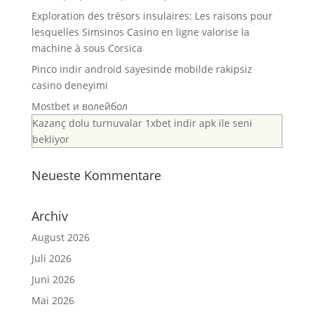
Exploration des trésors insulaires: Les raisons pour
lesquelles Simsinos Casino en ligne valorise la
machine à sous Corsica
Pinco indir android sayesinde mobilde rakipsiz
casino deneyimi
Mostbet и волейбол
Kazanç dolu turnuvalar 1xbet indir apk ile seni
bekliyor
Neueste Kommentare
Archiv
August 2026
Juli 2026
Juni 2026
Mai 2026