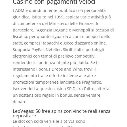
Casino con pagamenti veloci
L’ADM è quindi un ente pubblico con personalità
giuridica; istituito nel 1999, espleta varie attività già
di competenza del Ministero delle Finanze. In
particolare, l’Agenzia Dogane e Monopoli si occupa di
fiscalità, per quanto riguarda alcuni monopoli dello
stato, compresi tabacchi e gioco d’azzardo online.
Supporta PayPal, Neteller, Skrill e altri portafogli
elettronici con tempi di prelievo competitivi,
rendendo l’esperienza utente più fluida. Se ti
interessano i bonus Drops and Wins, trovi il
regolamento tra le offerte insieme alle altre
promozioni temporanee lanciate da Pragmatic.
Iscrivendoti a questo casino SPID, tra l’altro, otterrai
un sostanzioso regalo in bonus, senza versare
denaro.
LeoVegas: 50 free spins con vincite reali senza
depositare
Le slot con soldi veri e le slot VLT sono