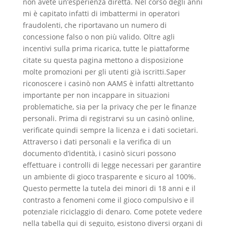
non avete un’esperienza diretta. Nel corso degli anni
mi è capitato infatti di imbattermi in operatori
fraudolenti, che riportavano un numero di
concessione falso o non più valido. Oltre agli
incentivi sulla prima ricarica, tutte le piattaforme
citate su questa pagina mettono a disposizione
molte promozioni per gli utenti già iscritti.Saper
riconoscere i casinò non AAMS è infatti altrettanto
importante per non incappare in situazioni
problematiche, sia per la privacy che per le finanze
personali. Prima di registrarvi su un casinò online,
verificate quindi sempre la licenza e i dati societari.
Attraverso i dati personali e la verifica di un
documento d’identità, i casinò sicuri possono
effettuare i controlli di legge necessari per garantire
un ambiente di gioco trasparente e sicuro al 100%.
Questo permette la tutela dei minori di 18 anni e il
contrasto a fenomeni come il gioco compulsivo e il
potenziale riciclaggio di denaro. Come potete vedere
nella tabella qui di seguito, esistono diversi organi di