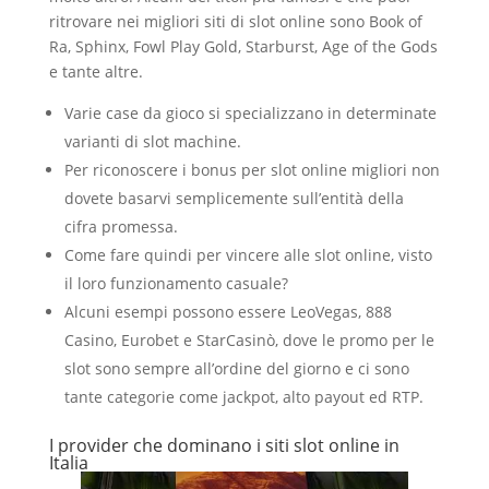
ritrovare nei migliori siti di slot online sono Book of
Ra, Sphinx, Fowl Play Gold, Starburst, Age of the Gods
e tante altre.
Varie case da gioco si specializzano in determinate
varianti di slot machine.
Per riconoscere i bonus per slot online migliori non
dovete basarvi semplicemente sull’entità della
cifra promessa.
Come fare quindi per vincere alle slot online, visto
il loro funzionamento casuale?
Alcuni esempi possono essere LeoVegas, 888
Casino, Eurobet e StarCasinò, dove le promo per le
slot sono sempre all’ordine del giorno e ci sono
tante categorie come jackpot, alto payout ed RTP.
I provider che dominano i siti slot online in
Italia