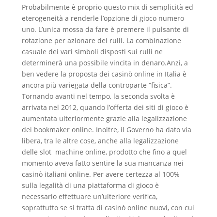
Probabilmente è proprio questo mix di semplicità ed
eterogeneità a renderle l’opzione di gioco numero
uno. L’unica mossa da fare è premere il pulsante di
rotazione per azionare dei rulli. La combinazione
casuale dei vari simboli disposti sui rulli ne
determinerà una possibile vincita in denaro.Anzi, a
ben vedere la proposta dei casinò online in Italia è
ancora più variegata della controparte “fisica”.
Tornando avanti nel tempo, la seconda svolta è
arrivata nel 2012, quando l’offerta dei siti di gioco è
aumentata ulteriormente grazie alla legalizzazione
dei bookmaker online. Inoltre, il Governo ha dato via
libera, tra le altre cose, anche alla legalizzazione
delle slot machine online, prodotto che fino a quel
momento aveva fatto sentire la sua mancanza nei
casinò italiani online. Per avere certezza al 100%
sulla legalità di una piattaforma di gioco è
necessario effettuare un’ulteriore verifica,
soprattutto se si tratta di casinò online nuovi, con cui