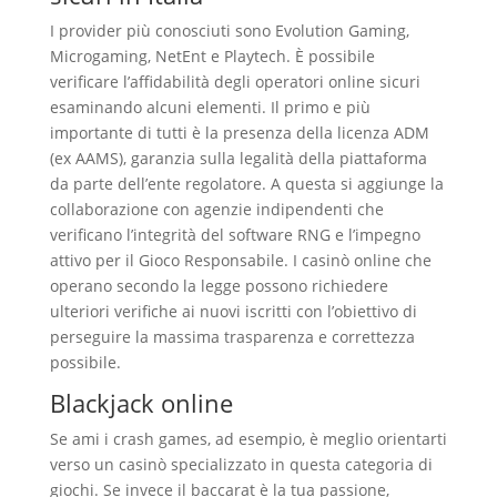
I provider più conosciuti sono Evolution Gaming,
Microgaming, NetEnt e Playtech. È possibile
verificare l’affidabilità degli operatori online sicuri
esaminando alcuni elementi. Il primo e più
importante di tutti è la presenza della licenza ADM
(ex AAMS), garanzia sulla legalità della piattaforma
da parte dell’ente regolatore. A questa si aggiunge la
collaborazione con agenzie indipendenti che
verificano l’integrità del software RNG e l’impegno
attivo per il Gioco Responsabile. I casinò online che
operano secondo la legge possono richiedere
ulteriori verifiche ai nuovi iscritti con l’obiettivo di
perseguire la massima trasparenza e correttezza
possibile.
Blackjack online
Se ami i crash games, ad esempio, è meglio orientarti
verso un casinò specializzato in questa categoria di
giochi. Se invece il baccarat è la tua passione,