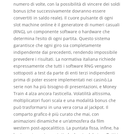
numero di volte, con la possibilità di vincere dei soldi
bonus (che successivamente dovranno essere
convertiti in saldo reale). Il cuore pulsante di ogni
slot machine online è il generatore di numeri casuali
(RNG), un componente software o hardware che
determina l’esito di ogni partita. Questo sistema
garantisce che ogni giro sia completamente
indipendente dai precedenti, rendendo impossibile
prevedere i risultati. La normativa italiana richiede
espressamente che tutti i software RNG vengano
sottoposti a test da parte di enti terzi indipendenti
prima di poter essere implementati nei casinò.La
serie non ha più bisogno di presentazioni, e Money
Train 4 alza ancora l’asticella. Volatilità altissima,
moltiplicatori fuori scala e una modalità bonus che
può trasformarsi in una vera corsa al jackpot. Il
comparto grafico è più curato che mai, con
animazioni dinamiche e un’atmosfera da film
western post-apocalittico. La puntata fissa, infine, ha