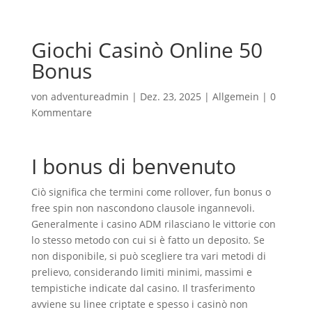
Giochi Casinò Online 50
Bonus
von
adventureadmin
|
Dez. 23, 2025
|
Allgemein
|
0
Kommentare
I bonus di benvenuto
Ciò significa che termini come rollover, fun bonus o
free spin non nascondono clausole ingannevoli.
Generalmente i casino ADM rilasciano le vittorie con
lo stesso metodo con cui si è fatto un deposito. Se
non disponibile, si può scegliere tra vari metodi di
prelievo, considerando limiti minimi, massimi e
tempistiche indicate dal casino. Il trasferimento
avviene su linee criptate e spesso i casinò non