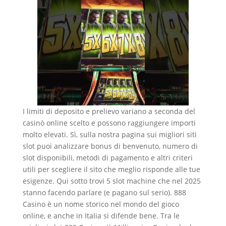
I limiti di deposito e prelievo variano a seconda del
casinò online scelto e possono raggiungere importi
molto elevati. Sì, sulla nostra pagina sui migliori siti
slot puoi analizzare bonus di benvenuto, numero di
slot disponibili, metodi di pagamento e altri criteri
utili per scegliere il sito che meglio risponde alle tue
esigenze. Qui sotto trovi 5 slot machine che nel 2025
stanno facendo parlare (e pagano sul serio). 888
Casino è un nome storico nel mondo del gioco
online, e anche in Italia si difende bene. Tra le