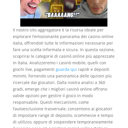
Il nostro sito aggregatore è la risorsa ideale per
esplorare l’emozionante panorama dei casino online
italia, offrendoti tutte le informazioni necessarie per
fare una scelta informata e sicura. In questa sezione,
scoprirai le categorie di casinò online più apprezzate
in Italia. Analizzeremo i casinò mobile, quelli con
giochi live, pagamenti
guarda qui
rapidi e depositi
minimi, fornendo una panoramica delle opzioni più
ricercate dai giocatori. Dalla nostra analisi a 360
gradi, emerge che i migliori casinò online offrono
valide opzioni per gestire il gioco in modo
responsabile. Questi meccanismi, come
l’autoesclusione trasversale, consentono ai giocatori
di impostare range di deposito, scommesse e tempo
di utilizzo, oppure di sospendere temporaneamente