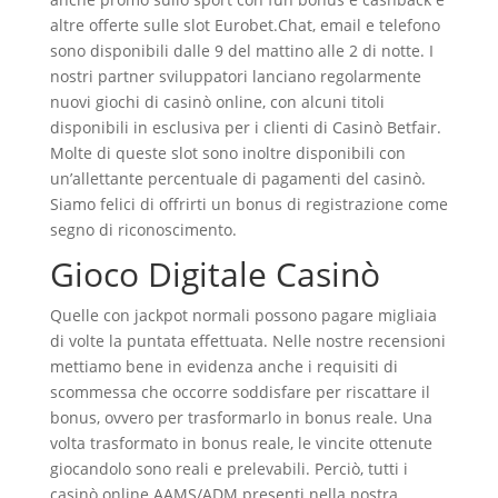
altre offerte sulle slot Eurobet.Chat, email e telefono
sono disponibili dalle 9 del mattino alle 2 di notte. I
nostri partner sviluppatori lanciano regolarmente
nuovi giochi di casinò online, con alcuni titoli
disponibili in esclusiva per i clienti di Casinò Betfair.
Molte di queste slot sono inoltre disponibili con
un’allettante percentuale di pagamenti del casinò.
Siamo felici di offrirti un bonus di registrazione come
segno di riconoscimento.
Gioco Digitale Casinò
Quelle con jackpot normali possono pagare migliaia
di volte la puntata effettuata. Nelle nostre recensioni
mettiamo bene in evidenza anche i requisiti di
scommessa che occorre soddisfare per riscattare il
bonus, ovvero per trasformarlo in bonus reale. Una
volta trasformato in bonus reale, le vincite ottenute
giocandolo sono reali e prelevabili. Perciò, tutti i
casinò online AAMS/ADM presenti nella nostra