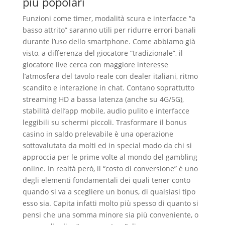
più popolari
Funzioni come timer, modalità scura e interfacce “a
basso attrito” saranno utili per ridurre errori banali
durante l’uso dello smartphone. Come abbiamo già
visto, a differenza del giocatore “tradizionale”, il
giocatore live cerca con maggiore interesse
l’atmosfera del tavolo reale con dealer italiani, ritmo
scandito e interazione in chat. Contano soprattutto
streaming HD a bassa latenza (anche su 4G/5G),
stabilità dell’app mobile, audio pulito e interfacce
leggibili su schermi piccoli. Trasformare il bonus
casino in saldo prelevabile è una operazione
sottovalutata da molti ed in special modo da chi si
approccia per le prime volte al mondo del gambling
online. In realtà però, il “costo di conversione” è uno
degli elementi fondamentali dei quali tener conto
quando si va a scegliere un bonus, di qualsiasi tipo
esso sia. Capita infatti molto più spesso di quanto si
pensi che una somma minore sia più conveniente, o