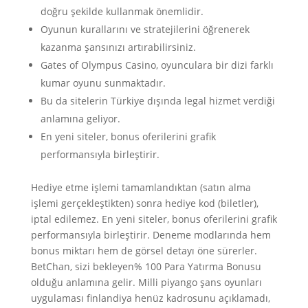
doğru şekilde kullanmak önemlidir.
Oyunun kurallarını ve stratejilerini öğrenerek
kazanma şansınızı artırabilirsiniz.
Gates of Olympus Casino, oyunculara bir dizi farklı
kumar oyunu sunmaktadır.
Bu da sitelerin Türkiye dışında legal hizmet verdiği
anlamına geliyor.
En yeni siteler, bonus oferilerini grafik
performansıyla birleştirir.
Hediye etme işlemi tamamlandıktan (satın alma
işlemi gerçekleştikten) sonra hediye kod (biletler),
iptal edilemez. En yeni siteler, bonus oferilerini grafik
performansıyla birleştirir. Deneme modlarında hem
bonus miktarı hem de görsel detayı öne sürerler.
BetChan, sizi bekleyen% 100 Para Yatırma Bonusu
olduğu anlamına gelir. Milli piyango şans oyunları
uygulaması finlandiya henüz kadrosunu açıklamadı,