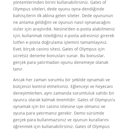
yöntemlerinden birini kullanabilirsiniz. Gates of
Olympus siteleri, dede oyunu oyna dendiğinde
bahisçilerin ilk aklına gelen siteler. Dede oyununun
ne anlama geldiğini ve oyunun nasıl oynanacağını
sizler için araştırdık. Nesine’den e-posta alabilmeniz
için, kullanmak istediğiniz e-posta adresinizi girerek
lütfen e-posta doğrulama işlemini tamamlayınız.
Evet, birçok casino sitesi, Gates of Olympus için
ücretsiz deneme bonusları sunar. Bu bonuslar,
gerçek para yatırmadan oyunu denemeye olanak
tanır.
Ancak her zaman sorumlu bir şekilde oynamalı ve
bütçenizi kontrol etmelisiniz. Eğlenceyi ve heyecanı
deneyimlerken, aynı zamanda sorumluluk sahibi bir
oyuncu olarak kalmak önemlidir. Gates of Olympus’u
oynamak için bir casino sitesine üye olmanız ve
oyuna para yatırmanız gerekir. Demo sürümde
gerçek para kullanmazsınız ve oyunun kurallarını
öğrenmek için kullanabilirsiniz. Gates of Olympus