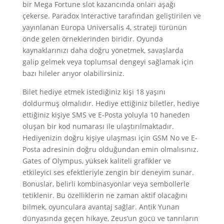
bir Mega Fortune slot kazancında onları aşağı
çekerse. Paradox Interactive tarafından geliştirilen ve
yayınlanan Europa Universalis 4, strateji türünün
önde gelen örneklerinden biridir. Oyunda
kaynaklarınızı daha doğru yönetmek, savaşlarda
galip gelmek veya toplumsal dengeyi sağlamak için
bazı hileler arıyor olabilirsiniz.
Bilet hediye etmek istediğiniz kişi 18 yaşını
doldurmuş olmalıdır. Hediye ettiğiniz biletler, hediye
ettiğiniz kişiye SMS ve E-Posta yoluyla 10 haneden
oluşan bir kod numarası ile ulaştırılmaktadır.
Hediyenizin doğru kişiye ulaşması için GSM No ve E-
Posta adresinin doğru olduğundan emin olmalısınız.
Gates of Olympus, yüksek kaliteli grafikler ve
etkileyici ses efektleriyle zengin bir deneyim sunar.
Bonuslar, belirli kombinasyonlar veya sembollerle
tetiklenir. Bu özelliklerin ne zaman aktif olacağını
bilmek, oyunculara avantaj sağlar. Antik Yunan
dünyasında geçen hikaye, Zeus’un gücü ve tanrıların