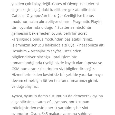
yüzden çok kolay değil. Gates of Olympus sitelerini
seçmek için aşağıdaki özelliklere göz atabilirsiniz.
Gates of Olympus’un bir diğer özelliği ise bonus
modunun satın alınabiliyor olması. Pragmatic Play’in
tüm oyunlarında olduğu 4 Scatter sembolünün
gelmesini beklemeden oyunu belli bir ücret
karşılığında bonus modundan başlatabilirsiniz.
İşleminizin sonucu hakkında sizi üyelik hesabınıza ait
Hesabım – Mesajlarım sayfası üzerinden
bilgilendiriyor olacağız. İptal işleminiz
tamamlandığında üyeliğinizde kayıtlı olan E-posta ve
GSM numaranız üzerinden sizi bilgilendireceğiz.
Hizmetlerimizden kesintisiz bir şekilde yararlanmaya
devam etmek için lütfen telefon numaranızı giriniz
ve doğrulayınız.
Ayrıca, oyunun demo sürümünü de deneyerek oyuna
alışabilirsiniz. Gates of Olympus, antik Yunan
mitolojisinden esinlenerek yaratılmış bir slot
oyunudur. Oyun, 6×5 makara yapısına sahip ve