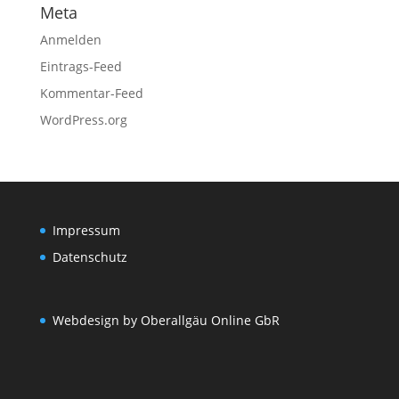
Meta
Anmelden
Eintrags-Feed
Kommentar-Feed
WordPress.org
Impressum
Datenschutz
Webdesign by Oberallgäu Online GbR