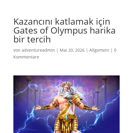
Kazancını katlamak için
Gates of Olympus harika
bir tercih
von
adventureadmin
|
Mai 20, 2026
|
Allgemein
|
0
Kommentare