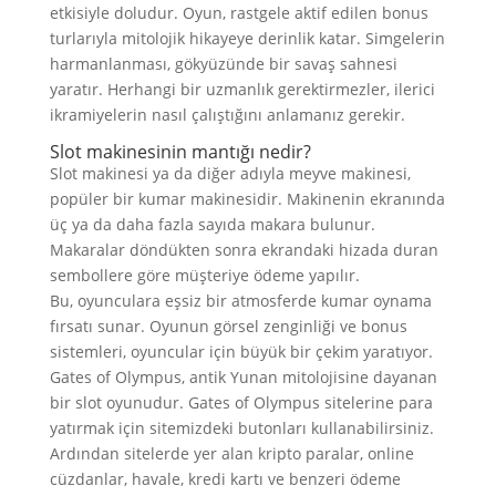
etkisiyle doludur. Oyun, rastgele aktif edilen bonus
turlarıyla mitolojik hikayeye derinlik katar. Simgelerin
harmanlanması, gökyüzünde bir savaş sahnesi
yaratır. Herhangi bir uzmanlık gerektirmezler, ilerici
ikramiyelerin nasıl çalıştığını anlamanız gerekir.
Slot makinesinin mantığı nedir?
Slot makinesi ya da diğer adıyla meyve makinesi,
popüler bir kumar makinesidir. Makinenin ekranında
üç ya da daha fazla sayıda makara bulunur.
Makaralar döndükten sonra ekrandaki hizada duran
sembollere göre müşteriye ödeme yapılır.
Bu, oyunculara eşsiz bir atmosferde kumar oynama
fırsatı sunar. Oyunun görsel zenginliği ve bonus
sistemleri, oyuncular için büyük bir çekim yaratıyor.
Gates of Olympus, antik Yunan mitolojisine dayanan
bir slot oyunudur. Gates of Olympus sitelerine para
yatırmak için sitemizdeki butonları kullanabilirsiniz.
Ardından sitelerde yer alan kripto paralar, online
cüzdanlar, havale, kredi kartı ve benzeri ödeme