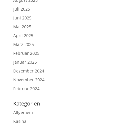
August 2025
Juli 2025
Juni 2025
Mai 2025
April 2025
März 2025
Februar 2025
Januar 2025
Dezember 2024
November 2024
Februar 2024
Kategorien
Allgemein
Kasina