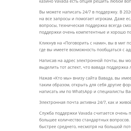
казино Vavada есть опция решить любой воп
Вы можете написать 24/7 в поддержку. В 20
на все запросы и помогает игрокам. Даже е
вопросы, техническая поддержка всегда смо
поддержки очень компетентные и хорошо п
Кликнув на «Поговорить с нами», вы в миг 
где вы имеете возможность пообщаться с а
Написав на адрес электронной почты, вы мож
выделить тот аспект, что вавада поддержка 
Нажав «Кто мы» внизу сайта Вавада, вы имее
таким образом, открыть для себя другие фо
написать им по WhatsApp и специалисты Ва
Электронная почта активна 24/7, как и живой
Служба поддержки Vavada считается очень 
большее количество стандартных вопросов. 
быстрее среднего, несмотря на большой пот