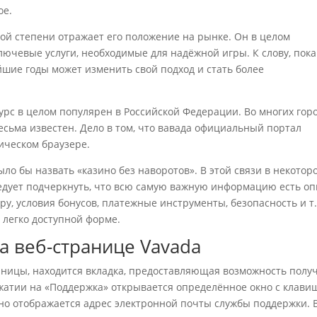
ое.
ой степени отражает его положение на рынке. Он в целом
лючевые услуги, необходимые для надёжной игры. К слову, пока
шие годы может изменить свой подход и стать более
рс в целом популярен в Российской Федерации. Во многих гор
есьма известен. Дело в том, что вавада официальный портал
сическом браузере.
ло бы назвать «казино без наворотов». В этой связи в некотор
ледует подчеркнуть, что всю самую важную информацию есть о
ру, условия бонусов, платежные инструменты, безопасность и т.
легко доступной форме.
а веб-странице Vavada
раницы, находится вкладка, предоставляющая возможность полу
нажатии на «Поддержка» открывается определённое окно с клави
нно отображается адрес электронной почты службы поддержки. 