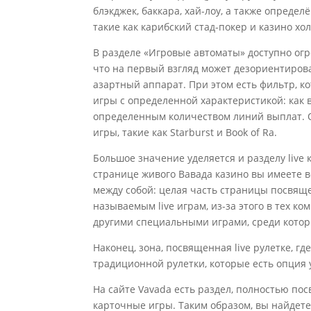
блэкджек, баккара, хай-лоу, а также опреде
такие как карибский стад-покер и казино хо
В разделе «Игровые автоматы» доступно ог
что на первый взгляд может дезориентиров
азартный аппарат. При этом есть фильтр, 
игры с определенной характеристикой: как 
определенным количеством линий выплат. Оч
игры, такие как Starburst и Book of Ra.
Большое значение уделяется и разделу live
странице живого Вавада казино вы имеете 
между собой: целая часть страницы посвящ
называемым live играм, из-за этого в тех к
другими специальными играми, среди кото
Наконец, зона, посвященная live рулетке, г
традиционной рулетки, которые есть опция 
На сайте Vavada есть раздел, полностью по
карточные игры. Таким образом, вы найдете