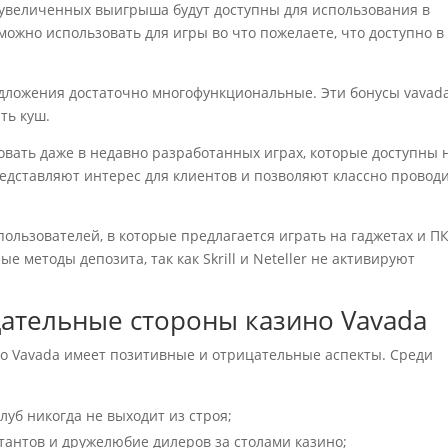
увеличенных выигрыша будут доступны для использования в
можно использовать для игры во что пожелаете, что доступно в
едложения достаточно многофункциональные. Эти бонусы vavad
ть куш.
овать даже в недавно разработанных играх, которые доступны 
едставляют интерес для клиентов и позволяют классно провод
льзователей, в которые предлагается играть на гаджетах и ПК
 методы депозита, так как Skrill и Neteller не активируют
ательные стороны казино Vavada
но Vavada имеет позитивные и отрицательные аспекты. Среди
луб никогда не выходит из строя;
тантов и дружелюбие дилеров за столами казино;