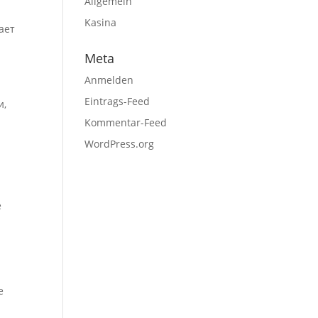
Allgemein
Kasina
ает
Meta
Anmelden
Eintrags-Feed
и,
Kommentar-Feed
WordPress.org
е
е