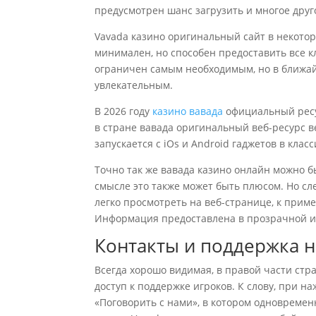
предусмотрен шанс загрузить и многое друг
Vavada казино оригинальный сайт в некотор
минимален, но способен предоставить все к
ограничен самым необходимым, но в ближай
увлекательным.
В 2026 году
казино вавада
официальный ресу
в стране вавада оригинальный веб-ресурс в
запускается с iOs и Android гаджетов в клас
Точно так же вавада казино онлайн можно бы
смысле это также может быть плюсом. Но с
легко просмотреть на веб-странице, к приме
Информация предоставлена в прозрачной и 
Контакты и поддержка н
Всегда хорошо видимая, в правой части ст
доступ к поддержке игроков. К слову, при 
«Поговорить с нами», в котором одновреме