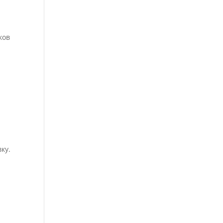
ков
ку.