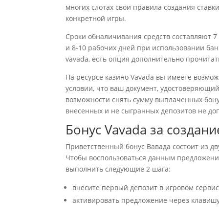
многих слотах свои правила создания ставки
конкретной игры.
Сроки обналичивания средств составляют 7 с
и 8-10 рабочих дней при использовании банк
vavada, есть опция дополнительно прочитат
На ресурсе казино Vavada вы имеете возмо
условии, что ваш документ, удостоверяющий
возможности снять сумму выплаченных бонус
внесенных и не сыгранных депозитов не доп
Бонус Vavada за создан
Приветственный бонус Вавада состоит из дв
Чтобы воспользоваться данным предложение
выполнить следующие 2 шага:
внесите первый депозит в игровом сервис
активировать предложение через клавишу