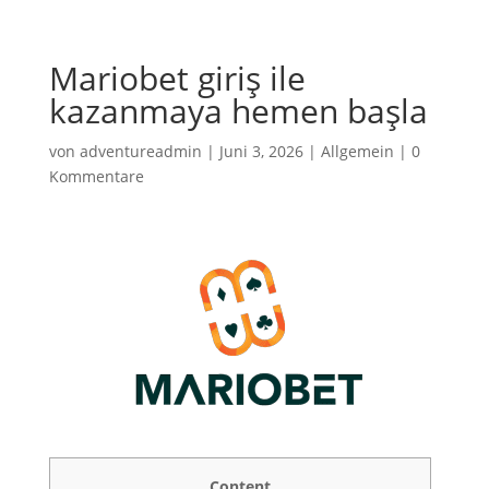
Mariobet giriş ile
kazanmaya hemen başla
von
adventureadmin
|
Juni 3, 2026
|
Allgemein
|
0
Kommentare
Content