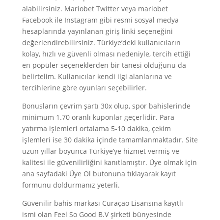
alabilirsiniz. Mariobet Twitter veya mariobet
Facebook ile Instagram gibi resmi sosyal medya
hesaplarında yayınlanan giriş linki seçeneğini
değerlendirebilirsiniz. Türkiye’deki kullanıcıların
kolay, hızlı ve güvenli olması nedeniyle, tercih ettiği
en popüler seçeneklerden bir tanesi olduğunu da
belirtelim. Kullanıcılar kendi ilgi alanlarına ve
tercihlerine göre oyunları seçebilirler.
Bonusların çevrim şartı 30x olup, spor bahislerinde
minimum 1.70 oranlı kuponlar geçerlidir. Para
yatırma işlemleri ortalama 5-10 dakika, çekim
işlemleri ise 30 dakika içinde tamamlanmaktadır. Site
uzun yıllar boyunca Türkiye’ye hizmet vermiş ve
kalitesi ile güvenilirliğini kanıtlamıştır. Üye olmak için
ana sayfadaki Üye Ol butonuna tıklayarak kayıt
formunu doldurmanız yeterli.
Güvenilir bahis markası Curaçao Lisansına kayıtlı
ismi olan Feel So Good B.V şirketi bünyesinde