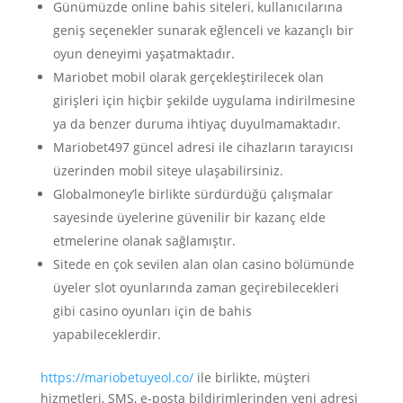
Günümüzde online bahis siteleri, kullanıcılarına
geniş seçenekler sunarak eğlenceli ve kazançlı bir
oyun deneyimi yaşatmaktadır.
Mariobet mobil olarak gerçekleştirilecek olan
girişleri için hiçbir şekilde uygulama indirilmesine
ya da benzer duruma ihtiyaç duyulmamaktadır.
Mariobet497 güncel adresi ile cihazların tarayıcısı
üzerinden mobil siteye ulaşabilirsiniz.
Globalmoney’le birlikte sürdürdüğü çalışmalar
sayesinde üyelerine güvenilir bir kazanç elde
etmelerine olanak sağlamıştır.
Sitede en çok sevilen alan olan casino bölümünde
üyeler slot oyunlarında zaman geçirebilecekleri
gibi casino oyunları için de bahis
yapabileceklerdir.
https://mariobetuyeol.co/
ile birlikte, müşteri
hizmetleri, SMS, e-posta bildirimlerinden yeni adresi