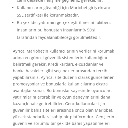
canlı destekle iletişime geçmeniz gerekebilir.
Kullanıcıların güvenliği için Mariobet giriş ekranı
SSL sertifikası ile korunmaktadır.
Bu şekilde, yatırımın gerçekleştirilmesini takiben,
insanların bu bonustan insanların% 50’si
tarafından faydalanabileceği görülmektedir.
Ayrıca, Mariobet’in kullanıcılarının verilerini korumak
adına en güncel güvenlik sistemlerinikullandığını
belirtmek gerekir. Kredi kartları, e-cüzdanlar ve
banka havaleleri gibi seçenekler arasından tercih
yapabilirsiniz. Ayrıca, site düzenli olarak güncellenen
promosyonlar ve bonuslarla kullanıcılarına ekstra
avantajlar sunar. Bu bonuslar sayesinde oyuncular,
yatırımlarını artırabilir ve oyun deneyimlerini daha
kazançlı hale getirebilirler. Genç kullanıcılar için
güvenilir bahis siteleri arasında öncü olan Mariobet,
yüksek standartlara sahip bir platformdur. Gençlerin
güvenli ve sorumlu bir şekilde bahis yapabilmeleri