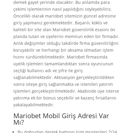
demek gayet yerinde olacaktır. Bu anlamda para
çekimi işlemlerinin nasıl yapıldığını söyleyebiliriz.
Öncelikli olarak mariobet sitemizin güncel adresine
giriş yapmanız gerekmektedir. Başarılı, köklü ve
kaliteli bir site olan Mariobet güvenilirlik esasını ön
planda tutan ve üyelerini memnun eden bir firmadır.
Anlık değişimler olduğu takdirde firma güvenilirliğini
koruyabilir ve herhangi bir aksama olmadan işlem
hızını sürdürebilmektedir. Mariobet firmasında
üyelik işlemleri tamamlandıktan sonra oyuncunun
seçtiği kullanıcı adı ve şifre ile giriş
sağlanabilmektedir. Aktivasyon gerçekleştirildikten
sonra siteye giriş sağlanmakta ve istenilen yatırım
işlemleri gerçekleştirilmektedir. Akabinde üye isterse
yatırıma ek bir bonus seçebilir ve kazanç fırsatlarını
yakalayabilmektedir.
Mariobet Mobil Giriş Adresi Var
Mı?
Bu doğrudan destek hattının tüm müşterileri 7/24