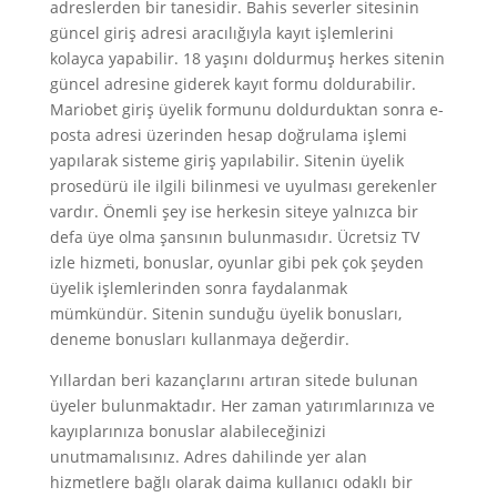
adreslerden bir tanesidir. Bahis severler sitesinin
güncel giriş adresi aracılığıyla kayıt işlemlerini
kolayca yapabilir. 18 yaşını doldurmuş herkes sitenin
güncel adresine giderek kayıt formu doldurabilir.
Mariobet giriş üyelik formunu doldurduktan sonra e-
posta adresi üzerinden hesap doğrulama işlemi
yapılarak sisteme giriş yapılabilir. Sitenin üyelik
prosedürü ile ilgili bilinmesi ve uyulması gerekenler
vardır. Önemli şey ise herkesin siteye yalnızca bir
defa üye olma şansının bulunmasıdır. Ücretsiz TV
izle hizmeti, bonuslar, oyunlar gibi pek çok şeyden
üyelik işlemlerinden sonra faydalanmak
mümkündür. Sitenin sunduğu üyelik bonusları,
deneme bonusları kullanmaya değerdir.
Yıllardan beri kazançlarını artıran sitede bulunan
üyeler bulunmaktadır. Her zaman yatırımlarınıza ve
kayıplarınıza bonuslar alabileceğinizi
unutmamalısınız. Adres dahilinde yer alan
hizmetlere bağlı olarak daima kullanıcı odaklı bir