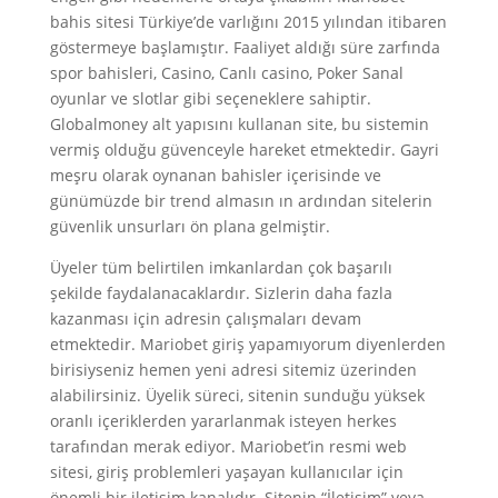
bahis sitesi Türkiye’de varlığını 2015 yılından itibaren
göstermeye başlamıştır. Faaliyet aldığı süre zarfında
spor bahisleri, Casino, Canlı casino, Poker Sanal
oyunlar ve slotlar gibi seçeneklere sahiptir.
Globalmoney alt yapısını kullanan site, bu sistemin
vermiş olduğu güvenceyle hareket etmektedir. Gayri
meşru olarak oynanan bahisler içerisinde ve
günümüzde bir trend almasın ın ardından sitelerin
güvenlik unsurları ön plana gelmiştir.
Üyeler tüm belirtilen imkanlardan çok başarılı
şekilde faydalanacaklardır. Sizlerin daha fazla
kazanması için adresin çalışmaları devam
etmektedir. Mariobet giriş yapamıyorum diyenlerden
birisiyseniz hemen yeni adresi sitemiz üzerinden
alabilirsiniz. Üyelik süreci, sitenin sunduğu yüksek
oranlı içeriklerden yararlanmak isteyen herkes
tarafından merak ediyor. Mariobet’in resmi web
sitesi, giriş problemleri yaşayan kullanıcılar için
önemli bir iletişim kanalıdır. Sitenin “İletişim” veya