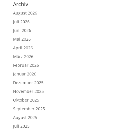
Archiv
August 2026
Juli 2026
Juni 2026
Mai 2026
April 2026
März 2026
Februar 2026
Januar 2026
Dezember 2025
November 2025
Oktober 2025
September 2025
August 2025
Juli 2025