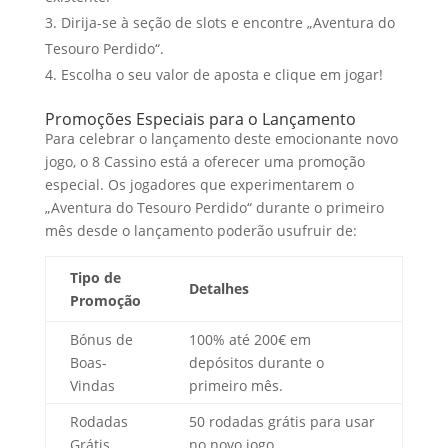
Dirija-se à seção de slots e encontre „Aventura do
Tesouro Perdido“.
Escolha o seu valor de aposta e clique em jogar!
Promoções Especiais para o Lançamento
Para celebrar o lançamento deste emocionante novo
jogo, o 8 Cassino está a oferecer uma promoção
especial. Os jogadores que experimentarem o
„Aventura do Tesouro Perdido“ durante o primeiro
mês desde o lançamento poderão usufruir de:
Tipo de
Detalhes
Promoção
Bónus de
100% até 200€ em
Boas-
depósitos durante o
Vindas
primeiro mês.
Rodadas
50 rodadas grátis para usar
Grátis
no novo jogo.