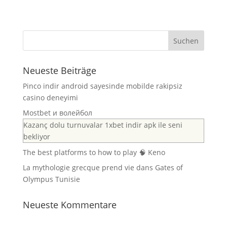
Neueste Beiträge
Pinco indir android sayesinde mobilde rakipsiz
casino deneyimi
Mostbet и волейбол
Kazanç dolu turnuvalar 1xbet indir apk ile seni
bekliyor
The best platforms to how to play 🧠 Keno
La mythologie grecque prend vie dans Gates of
Olympus Tunisie
Neueste Kommentare