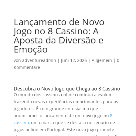
Lançamento de Novo
Jogo no 8 Cassino: A
Aposta da Diversão e
Emoção
von
adventureadmin
|
Juni 12, 2026
|
Allgemein
|
0
Kommentare
Descubra o Novo Jogo que Chega ao 8 Cassino
O mundo dos cassinos online continua a evoluir,
trazendo novas experiências emocionantes para os
jogadores. É com grande entusiasmo que
anunciamos o lançamento de um novo jogo no
8
cassino
, uma marca que se destaca no cenário de
jogos online em Portugal. Este novo jogo promete