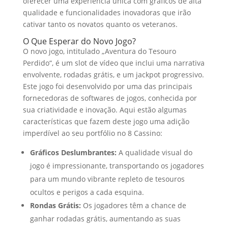
oferecer uma experiência única com gráficos de alta
qualidade e funcionalidades inovadoras que irão
cativar tanto os novatos quanto os veteranos.
O Que Esperar do Novo Jogo?
O novo jogo, intitulado „Aventura do Tesouro
Perdido“, é um slot de vídeo que inclui uma narrativa
envolvente, rodadas grátis, e um jackpot progressivo.
Este jogo foi desenvolvido por uma das principais
fornecedoras de softwares de jogos, conhecida por
sua criatividade e inovação. Aqui estão algumas
características que fazem deste jogo uma adição
imperdível ao seu portfólio no 8 Cassino:
Gráficos Deslumbrantes:
A qualidade visual do
jogo é impressionante, transportando os jogadores
para um mundo vibrante repleto de tesouros
ocultos e perigos a cada esquina.
Rondas Grátis:
Os jogadores têm a chance de
ganhar rodadas grátis, aumentando as suas