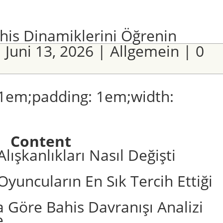
is Dinamiklerini Öğrenin
|
Juni 13, 2026
|
Allgemein
|
0
 1em;padding: 1em;width:
Content
lışkanlıkları Nasıl Değişti
yuncuların En Sık Tercih Ettiği
 Göre Bahis Davranışı Analizi
e