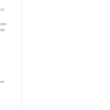
%22
nden
iye
rel
i