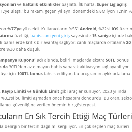
syonları
ve
haftalık etkinlikler
başlattı. İlk hafta,
Süper Lig açılış
TL’ye ulaştı; bu rakam, geçen yıl aynı dönemdeki 9,8Milyon TL’nin 
ezon
%77’ye
yükseldi. Kullanıcıların %55’i
Android
, %22’si
iOS
üzeri
yatırma
özelliği,
bahis.com yeni giriş
sayesinde
15 saniye
içinde bak
lı bahislerde kritik bir avantaj sağlıyor; canlı maçlarda ortalama
20
göre %30 daha düşük.
ampanya Kuponu
” adı altında, belirli maçlarda ekstra
50TL
bonus
a da
30TL’den az olmayan bahis yaparak aktivasyon sağlayabiliyor.
i üye için
100TL bonus
tahsis ediliyor; bu programın aylık ortalama
,
Kayıp Limiti
ve
Günlük Limit
gibi araçlar sunuyor. 2023 yılında
n %3,2’si bu limiti aşmadan önce hesabını dondurdu. Bu oran, sektö
lanıcı güvenliğine verilen önemin bir göstergesi.
arın En Sık Tercih Ettiği Maç Türler
a belirgin bir tercih dağılımı sergiliyor. En çok seçilen maç türleri