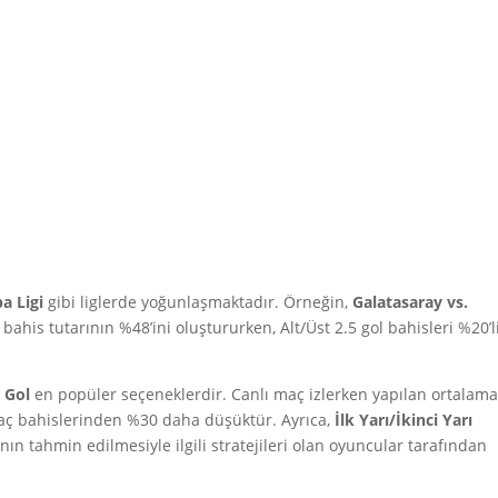
a Ligi
gibi liglerde yoğunlaşmaktadır. Örneğin,
Galatasaray vs.
ahis tutarının %48’ini oluştururken, Alt/Üst 2.5 gol bahisleri %20’l
ı Gol
en popüler seçeneklerdir. Canlı maç izlerken yapılan ortalam
aç bahislerinden %30 daha düşüktür. Ayrıca,
İlk Yarı/İkinci Yarı
ının tahmin edilmesiyle ilgili stratejileri olan oyuncular tarafından