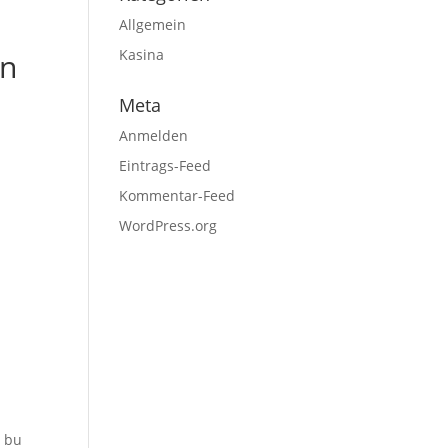
Allgemein
Kasina
ın
Meta
Anmelden
Eintrags-Feed
Kommentar-Feed
WordPress.org
, bu