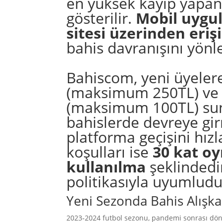
en yüksek kayıp yapan 
gösterilir.
Mobil uygu
sitesi üzerinden eri
bahis davranışını yönle
Bahiscom, yeni üyele
(maksimum 250TL) v
(maksimum 100TL) sun
bahislerde devreye gir
platforma geçişini hız
koşulları ise
30 kat o
kullanılma
şeklindedi
politikasıyla uyumludu
Yeni Sezonda Bahis Alışkan
2023‑2024 futbol sezonu, pandemi sonrası dö