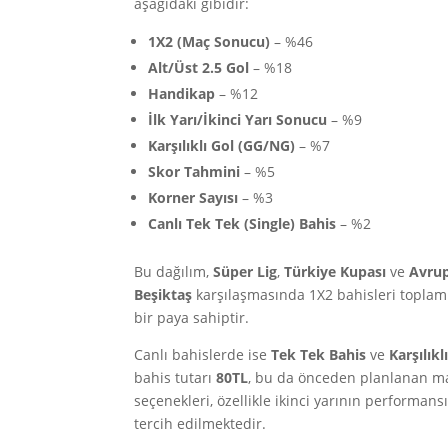
aşağıdaki gibidir:
1X2 (Maç Sonucu)
– %46
Alt/Üst 2.5 Gol
– %18
Handikap
– %12
İlk Yarı/İkinci Yarı Sonucu
– %9
Karşılıklı Gol (GG/NG)
– %7
Skor Tahmini
– %5
Korner Sayısı
– %3
Canlı Tek Tek (Single) Bahis
– %2
Bu dağılım,
Süper Lig
,
Türkiye Kupası
ve
Avrup
Beşiktaş
karşılaşmasında 1X2 bahisleri toplam b
bir paya sahiptir.
Canlı bahislerde ise
Tek Tek Bahis
ve
Karşılıkl
bahis tutarı
80TL
, bu da önceden planlanan m
seçenekleri, özellikle ikinci yarının performans
tercih edilmektedir.