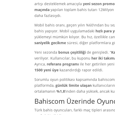
artışı desteklemek amacıyla
yeni sezon promo
maçında
yapılan toplam bahis tutarı 12Milyon 
daha fazlasıydı.
Mobil bahis oranı, geçen yılın %60’ından bu s
bahis yapıyor. Mobil uygulamadaki
hızlı para 
yüklemeyi mümkün kılıyor. Bu hız, özellikle can
saniyelik gecikme
süresi, diğer platformlara 
Yeni sezonda
bonus çeşitliliği
de genişledi. “
K
veriliyor. Kullanıcılar, bu kuponu
her iki takım
Ayrıca,
referans programı
ile her getirilen yen
1500 yeni üye
kazandırdığı rapor edildi.
Sorumlu oyun politikası kapsamında bahiscom
platformda,
günlük limite ulaşan
kullanıcıları
ortalamanın
%1,8
’inden daha yüksek, ancak kul
Bahiscom Üzerinde Oyuncul
Türk bahis oyuncuları, farklı maç tipleri arasınd