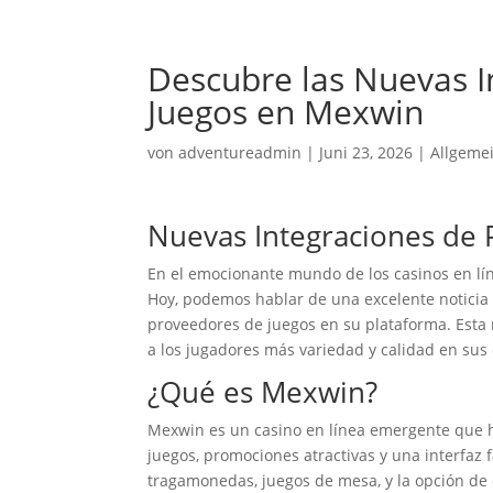
Descubre las Nuevas I
Juegos en Mexwin
von
adventureadmin
|
Juni 23, 2026
|
Allgeme
Nuevas Integraciones de
En el emocionante mundo de los casinos en lí
Hoy, podemos hablar de una excelente noticia 
proveedores de juegos en su plataforma. Esta 
a los jugadores más variedad y calidad en sus
¿Qué es Mexwin?
Mexwin es un casino en línea emergente que 
juegos, promociones atractivas y una interfaz
tragamonedas, juegos de mesa, y la opción de 