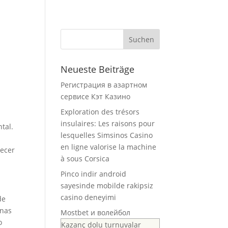
Neueste Beiträge
Регистрация в азартном
сервисе Кэт Казино
Exploration des trésors
insulaires: Les raisons pour
tal.
lesquelles Simsinos Casino
en ligne valorise la machine
recer
à sous Corsica
Pinco indir android
sayesinde mobilde rakipsiz
casino deneyimi
de
inas
Mostbet и волейбол
o
Kazanç dolu turnuvalar