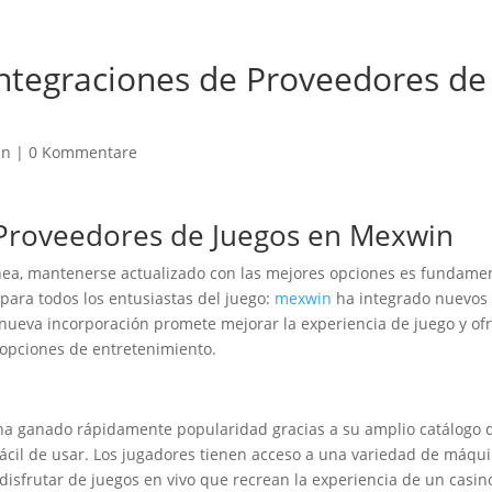
ntegraciones de Proveedores de
in
|
0 Kommentare
 Proveedores de Juegos en Mexwin
nea, mantenerse actualizado con las mejores opciones es fundamen
para todos los entusiastas del juego:
mexwin
ha integrado nuevos
nueva incorporación promete mejorar la experiencia de juego y of
 opciones de entretenimiento.
ha ganado rápidamente popularidad gracias a su amplio catálogo 
 fácil de usar. Los jugadores tienen acceso a una variedad de máqu
disfrutar de juegos en vivo que recrean la experiencia de un casin