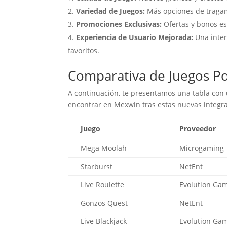
Variedad de Juegos:
Más opciones de tragamo
Promociones Exclusivas:
Ofertas y bonos es
Experiencia de Usuario Mejorada:
Una inter
favoritos.
Comparativa de Juegos P
A continuación, te presentamos una tabla con
encontrar en Mexwin tras estas nuevas integr
Juego
Proveedor
Mega Moolah
Microgaming
Starburst
NetEnt
Live Roulette
Evolution Ga
Gonzos Quest
NetEnt
Live Blackjack
Evolution Ga