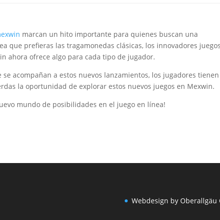
exwin
marcan un hito importante para quienes buscan una
sea que prefieras las tragamonedas clásicas, los innovadores juego
in ahora ofrece algo para cada tipo de jugador.
 se acompañan a estos nuevos lanzamientos, los jugadores tienen
ierdas la oportunidad de explorar estos nuevos juegos en Mexwin.
evo mundo de posibilidades en el juego en línea!
Webdesign by Oberallgäu 