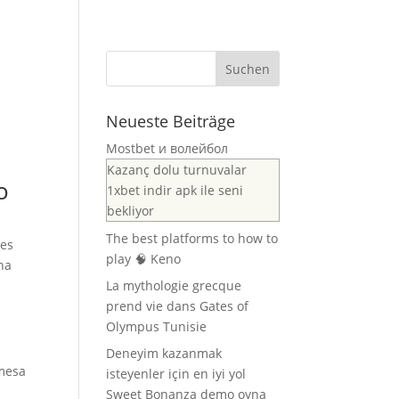
Neueste Beiträge
Mostbet и волейбол
Kazanç dolu turnuvalar
o
1xbet indir apk ile seni
bekliyor
The best platforms to how to
res
play 🧠 Keno
ha
La mythologie grecque
prend vie dans Gates of
Olympus Tunisie
Deneyim kazanmak
 mesa
isteyenler için en iyi yol
Sweet Bonanza demo oyna