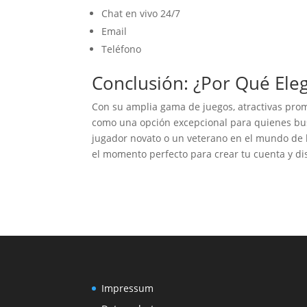
Chat en vivo 24/7
Email
Teléfono
Conclusión: ¿Por Qué Ele
Con su amplia gama de juegos, atractivas pro
como una opción excepcional para quienes busc
jugador novato o un veterano en el mundo de 
el momento perfecto para crear tu cuenta y dis
Impressum