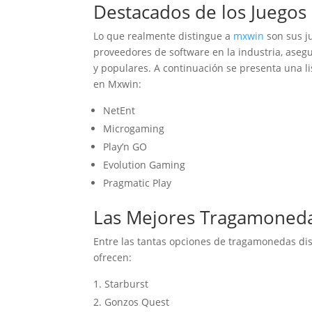
Destacados de los Juegos
Lo que realmente distingue a
mxwin
son sus j
proveedores de software en la industria, aseg
y populares. A continuación se presenta una l
en Mxwin:
NetEnt
Microgaming
Play’n GO
Evolution Gaming
Pragmatic Play
Las Mejores Tragamoned
Entre las tantas opciones de tragamonedas dis
ofrecen:
Starburst
Gonzos Quest