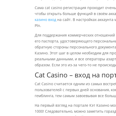
Сама cat casino регистрация проходит очень
чтобы открыть больше функций в своём акка
казино вход
на сайт. В настройках аккаунта 
Pln.
Для поддержания коммерческих отношений 
его паспорта, удостоверяющего персональн
обратную стороны персонального документа
Казино. Этот шаг в целом необходим для п
реальными данными, и все операторы азарт
образом. Если это из-за чего-то не происход
Cat Casino – вход на п
Cat Casino считается одним из самых востр
пользователей с первых дней основания, ко
гемблинга, тем самым завоевывая все боль
На первый взгляд на портале Кэт Казино м
1000! Следовательно, можно заметить гораз