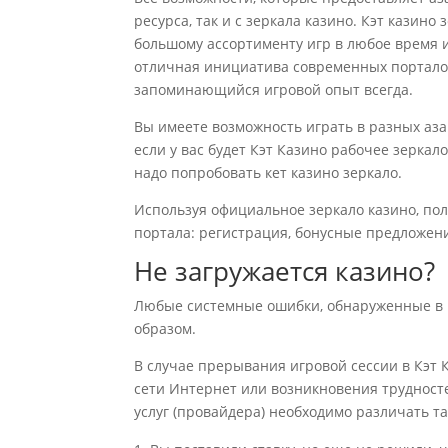
ресурса, так и с зеркала казино. Кэт казино
большому ассортименту игр в любое время и 
отличная инициатива современных порталов
запоминающийся игровой опыт всегда.
Вы имеете возможность играть в разных аза
если у вас будет Кэт Казино рабочее зеркал
надо попробовать кет казино зеркало.
Используя официальное зеркало казино, по
портала: регистрация, бонусные предложени
Не загружается казино?
Любые системные ошибки, обнаруженные в и
образом.
В случае прерывания игровой сессии в Кэт
сети Интернет или возникновения трудност
услуг (провайдера) необходимо различать та