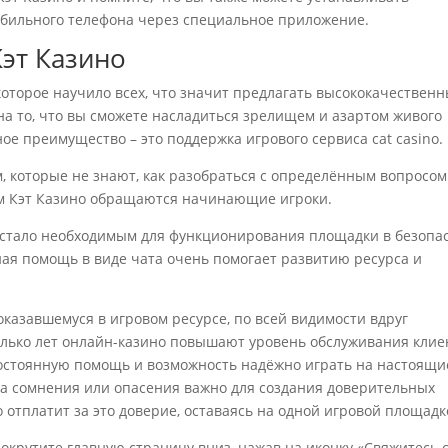
мобильного телефона через специальное приложение.
эт Казино
которое научило всех, что значит предлагать высококачествен
на то, что вы сможете насладиться зрелищем и азартом живого
ое преимущество – это поддержка игрового сервиса cat casino.
, которые не знают, как разобраться с определённым вопросом
м Кэт Казино обращаются начинающие игроки.
 стало необходимым для функционирования площадки в безопа
ная помощь в виде чата очень помогает развитию ресурса и
казавшемуся в игровом ресурсе, по всей видимости вдруг
олько лет онлайн-казино повышают уровень обслуживания клие
 постоянную помощь и возможность надёжно играть на настоящи
а сомнения или опасения важно для создания доверительных
 отплатит за это доверие, оставаясь на одной игровой площадк
рокрутите главную страницу вниз, нажав на иконку «Свяжитесь 