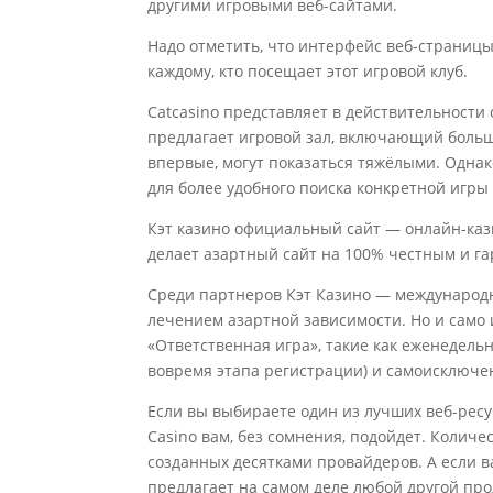
другими игровыми веб-сайтами.
Надо отметить, что интерфейс веб-страницы 
каждому, кто посещает этот игровой клуб.
Catcasino представляет в действительност
предлагает игровой зал, включающий большо
впервые, могут показаться тяжёлыми. Однако
для более удобного поиска конкретной игры
Кэт казино официальный сайт — онлайн-ка
делает азартный сайт на 100% честным и г
Среди партнеров Кэт Казино — международн
лечением азартной зависимости. Но и само
«Ответственная игра», такие как еженедель
вовремя этапа регистрации) и самоисключен
Если вы выбираете один из лучших веб-ресу
Casino вам, без сомнения, подойдет. Колич
созданных десятками провайдеров. А если в
предлагает на самом деле любой другой про