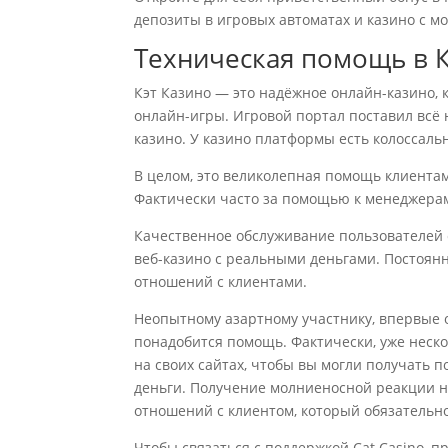
депозиты в игровых автоматах и казино с 
Техническая помощь в К
Кэт Казино — это надёжное онлайн-казино, 
онлайн-игры. Игровой портал поставил всё 
казино. У казино платформы есть колоссальн
В целом, это великолепная помощь клиентам
Фактически часто за помощью к менеджера
Качественное обслуживание пользователей
веб-казино с реальными деньгами. Постоян
отношений с клиентами.
Неопытному азартному участнику, впервые о
понадобится помощь. Фактически, уже неск
на своих сайтах, чтобы вы могли получать
деньги. Получение молниеносной реакции н
отношений с клиентом, который обязательно
Чтобы связаться с поддержкой Cat Casino, п