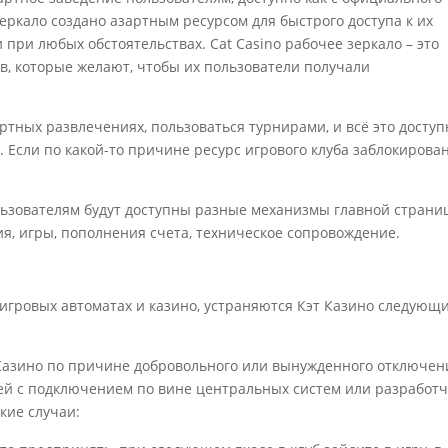
 зеркало создано азартным ресурсом для быстрого доступа к их
при любых обстоятельствах. Cat Casino рабочее зеркало – это
, которые желают, чтобы их пользователи получали
ртных развлечениях, пользоваться турнирами, и всё это доступ
о. Если по какой-то причине ресурс игрового клуба заблокирован
льзователям будут доступны разные механизмы главной страни
я, игры, пополнения счета, техническое сопровождение.
гровых автоматах и казино, устраняются Кэт Казино следующ
 Казино по причине добровольного или вынужденного отключен
ей с подключением по вине центральных систем или разработ
кие случаи: